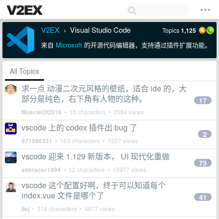
V2EX
Visual Studio Code
Topics
1,125
›
来自
Microsoft
的开源代码编辑器，支持通过插件扩展功能。
All Topics
求一点 动漫二次元风格的壁纸，适合 ide 的，大
部分是纯色，右下角有人物的这种。
17
MuscleOf2016
• 15 characters • 2584 views
vscode 上的 codex 插件出 bug 了
2
971586331
• 183 characters • 1327 views
vscode 迎来 1.129 新版本， UI 现代化重做
73
simracer1994
• 12 characters • 10977 views
vscode 这个配置好啊，终于可以知道每个
index.vue 文件是哪个了
41
llej
• 318 characters • 4677 views