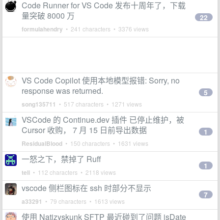
Code Runner for VS Code 发布十周年了，下载
量突破 8000 万
22
formulahendry
• 241 characters • 3376 views
VS Code Copilot 使用本地模型报错: Sorry, no
response was returned.
5
song135711
• 517 characters • 1271 views
VSCode 的 Continue.dev 插件 已停止维护，被
Cursor 收购， 7 月 15 日前导出数据
1
ResidualBlood
• 150 characters • 1631 views
一怒之下，禁掉了 Ruff
1
teli
• 112 characters • 2118 views
vscode 侧栏图标在 ssh 时部分不显示
7
a33291
• 79 characters • 1613 views
使用 Natizyskunk SFTP 最近碰到了问题 isDate