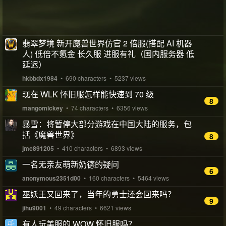
翡翠梦境 新开魔兽世界仿官 2 倍服(搭配 AI 机器
人) 低倍不氪金 长久服 进服有礼（国内服务器 低
延迟）
hkbbdx1984
• 690 characters • 5237 views
现在 WLK 怀旧服怎样能快速到 70 级
8
mangomickey
• 74 characters • 6356 views
暴雪：将暂停大部分游戏在中国大陆的服务，包
括《魔兽世界》
8
jmc891205
• 410 characters • 6893 views
一名无亲友萌新奶德的疑问
6
anonymous2351d00
• 160 characters • 5464 views
巫妖王又回来了，当年的勇士还会回来吗？
9
jihu9001
• 49 characters • 6621 views
有人玩美服的 WOW 怀旧服吗？