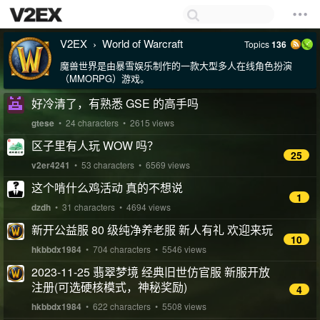
V2EX
World of Warcraft
Topics
136
›
魔兽世界是由暴雪娱乐制作的一款大型多人在线角色扮演
（MMORPG）游戏。
好冷清了，有熟悉 GSE 的高手吗
gtese
• 24 characters • 2615 views
区子里有人玩 WOW 吗？
25
v2er4241
• 53 characters • 6569 views
这个啃什么鸡活动 真的不想说
1
dzdh
• 31 characters • 4694 views
新开公益服 80 级纯净养老服 新人有礼 欢迎来玩
10
hkbbdx1984
• 704 characters • 5546 views
2023-11-25 翡翠梦境 经典旧世仿官服 新服开放
注册(可选硬核模式，神秘奖励)
4
hkbbdx1984
• 622 characters • 5508 views