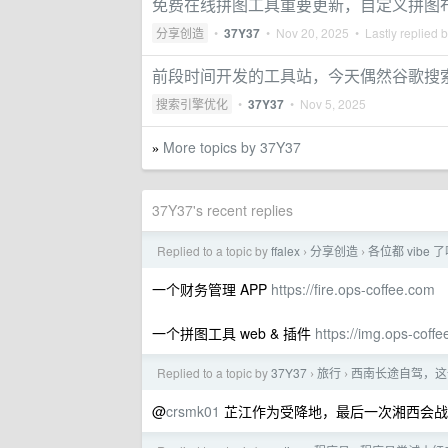
免费在线拼图工具重要更新，自定义拼图
分享创造
•
37Y37
•
Nov 20, 2025
• Lastly replied 
前段时间开发的工具站，今天偶然谷歌搜
搜索引擎优化
•
37Y37
•
Nov 5, 2025
More topics by 37Y37
»
37Y37's recent replies
Replied to a topic by
ffalex
分享创造
各位都 vibe
›
›
一个财务管理 APP
https://fire.ops-coffee.com
一个拼图工具 web & 插件
https://img.ops-coff
Replied to a topic by
37Y37
旅行
西南长途自驾，这
›
›
@
crsmk01
芷江作为受降地，最后一次湘西会战