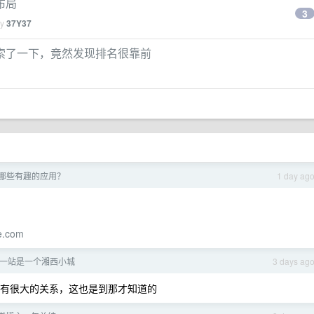
布局
3
by
37Y37
索了一下，竟然发现排名很靠前
 了哪些有趣的应用？
1 day ag
ee.com
一站是一个湘西小城
3 days ag
有很大的关系，这也是到那才知道的