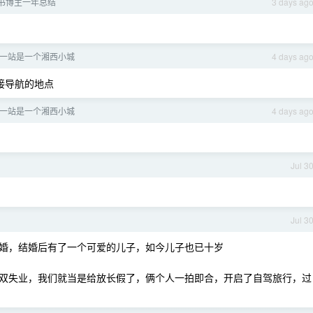
书博主一年总结
3 days ag
一站是一个湘西小城
4 days ag
接导航的地点
一站是一个湘西小城
4 days ag
Jul 3
Jul 3
婚，结婚后有了一个可爱的儿子，如今儿子也已十岁
双失业，我们就当是给放长假了，俩个人一拍即合，开启了自驾旅行，过