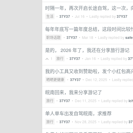
时隔一年，再次开启长途自驾，这一次，
生活
•
37Y37
•
Jul 16
• Lastly replied by
37Y37
每年年底写一篇年度总结，这段时间比较
职场话题
•
37Y37
•
Mar 18
• Lastly replied by
safe
是的， 2026 年了，我还在分享旅行游记
1
旅行
•
37Y37
•
Jan 16
• Lastly replied by
37
我的小工具又收到赞助啦，发个小红包高
晒晒更健康
•
37Y37
•
Dec 12, 2025
• Lastly replie
皖南回来，我来分享游记了
旅行
•
37Y37
•
Dec 11, 2025
• Lastly replied by
ic
单人单车出发自驾皖南，求推荐
旅行
•
37Y37
•
Nov 28, 2025
• Lastly replied by
37