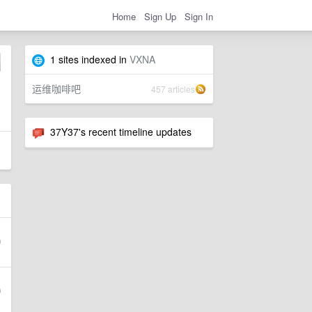
Home
Sign Up
Sign In
1 sites indexed in
VXNA
运维咖啡吧
457 articles
37Y37's recent timeline updates