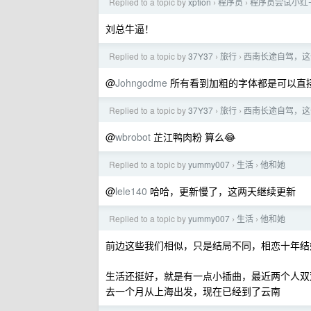
Replied to a topic by
xption
程序员
程序员尝试小红
›
›
刘总牛逼！
Replied to a topic by
37Y37
旅行
西南长途自驾，这
›
›
@
Johngodme
所有看到加粗的字体都是可以直
Replied to a topic by
37Y37
旅行
西南长途自驾，这
›
›
@
wbrobot
芷江鸭肉粉 算么😂
Replied to a topic by
yummy007
生活
他和她
›
›
@
lele140
哈哈，更新慢了，这两天继续更新
Replied to a topic by
yummy007
生活
他和她
›
›
前边这些我们相似，只是结局不同，相恋十年结
生活还挺好，就是有一点小插曲，最近两个人双
去一个月从上海出发，现在已经到了云南