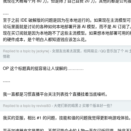
我现在大概每个月 80 刀，但是除了自己自费 20 刀，其他的都是公司
----
至于之前 IDE 破解版的问题是因为在本地运行的。如果现在主流模型
论坛里面就是讨论的各种如何本地部署开源 AI 模型，而不是 AI 订阅了
现在买订阅就是因为本地跑不了这些主流模型。如果想本地部署可用的模型
的硬件成本，是个明白人都知道钱应该怎么花。
Replied to a topic by jackyrwj
女朋友出差太寂寞，给网易云 / QQ 音乐加了个 AI
›
情歌
OP 这个标题真的挺容易让人误解的…………
-----
我一直都是习惯直播平台关注列表找个直播挂着当底噪听。
Replied to a topic by revival83
大佬们新的暗黑 2 买哪个版本好一些？
›
我买的亚服，相比 #1 的问题，技能和谐的问题我觉得更影响游戏体验
至于加速器肯定是要的，不然可能会卡的人物一直在闪烁回溯。除非不