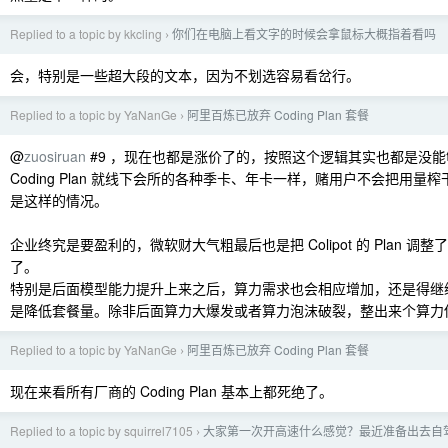
Replied to a topic by kkcling
你们在电脑上看文字的时候会拿鼠标大概指着看吗
›
会，特别是一些超大段的文本，因为不划选容易看岔行。
Replied to a topic by YaNanGe
阿里百炼已放弃 Coding Plan 套餐
›
@
zuosiruan
#9 ，现在也都是涨价了的，按照这个逻辑其实也都是没
Coding Plan 就线下会所的各种季卡、年卡一样，赌用户不会把用量
是这样的情况。
企业终究是要盈利的，微软财大气粗最后也是把 Colipot 的 Plan 调
了。
特别是后面模型能力提升上来之后，算力需求也会相应增加，还是得继
是降低套餐量。除非后面算力大爆发或者算力泡沫破裂，整出来个算力
Replied to a topic by YaNanGe
阿里百炼已放弃 Coding Plan 套餐
›
现在来看所有厂商的 Coding Plan 基本上都死绝了。
Replied to a topic by squirrel7105
大家第一次开高速什么感觉？最近准备出去自
›