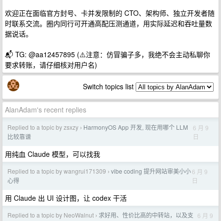
欢迎正在面临官方封号、卡并发限制的 CTO、架构师、独立开发者随
时联系交流。圈内同行可开通高配压测通道，用实际延迟和吞吐量数
据说话。
📬 TG: @aa12457895 (⚠️注意：仿冒骗子多，我绝不会主动私聊你
要求转账，请仔细核对用户名)
Switch topics list
AlanAdam's recent replies
Replied to a topic by zsxzy
HarmonyOS App 开发, 现在用哪个 LLM
6 月 9
›
日
比较靠谱
用纯血 Claude 模型，可以找我
Replied to a topic by wangrui171309
vibe coding 提升网站审美小小
6 月 9
›
日
心得
用 Claude 出 UI 设计图，让 codex 干活
Replied to a topic by NeoWalnut
求好用、性价比高的中转站，以及支
6 月 9
›