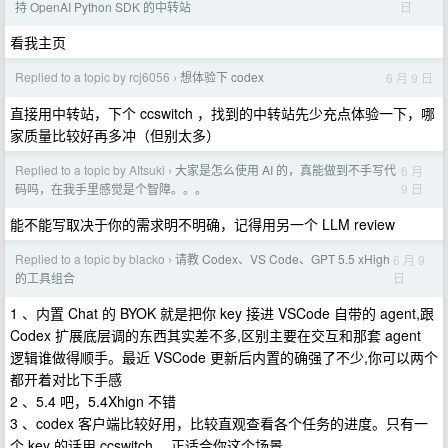
日
持 OpenAI Python SDK 的中转站
看我主页
Replied to a topic by rcj6056
想体验下 codex
6 月 9 日
›
直接用中转站，下个 ccswitch ，找到的中转站先少充点体验一下，哪
家质量比较好再多冲（但别太多）
Replied to a topic by AItsuki
大家是怎么使用 AI 的，真能做到不手写代
6 月
›
9 日
码吗，在我手里感觉是个智障。。。
能不能写取决于你的需求明不明确，记得用另一个 LLM review
Replied to a topic by blacko
请教 Codex、VS Code、GPT 5.5 xHigh
6 月 9
›
日
的工具组合
1 、内置 Chat 的 BYOK 就是把你 key 接进 VSCode 自带的 agent,跟
Codex 扩展底层调的东西其实差不多,区别主要在交互和那套 agent
逻辑谁做得顺手。最近 VSCode 更新后内置的确强了不少,你可以两个
都开着对比下手感
2 、5.4 吧，5.4Xhign 不错
3 、codex 客户端比较好用，比较直观查看各个任务的进度。只有一
个 key 的话用 ccswitch ，正适合你这个场景