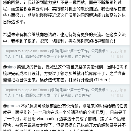
您的回复，让我认识到能力提升不是一蹴而就，而是不断积累的过
程，而这些积累需要时间、实践和对机会的敏锐捕捉。我会继续在这
些方面努力，期望能慢慢接近您这样清晰的问题解决能力和高效的信
息筛选水平。
希望未来有机会继续向您请教，也期待能有更多的交流。在这次交流
中，我学到了很多，祝您一切顺利，再次感谢您的指导和耐心！
Replied to a topic by Edom
[求助] 刚毕业第一份工作，公司要求 1
2025 年 8
›
月 18 日
个人 1 个月用微服务架构开发一个分销系统，这合理吗？
@
simo
感谢您的建议，做减法这个项目思路确实没想到，当时把需求
梳理完转成项目设计，方案过了领导那关就开始库库干了，之后准备
慢慢把项目做出来，逐步迭代完善，打磨好开源到 GitHub ！
Replied to a topic by Edom
[求助] 刚毕业第一份工作，公司要求 1
2025 年 8
›
月 18 日
个人 1 个月用微服务架构开发一个分销系统，这合理吗？
@
gransh
不好意思可能是前面没有说清楚，刚进来的时候给我的任务
就是上面提到的 [一个月内完成一个分销系统的全栈开发] ，目前是干
了一个月，项目用 vibe coding 边学边干完成了前端，搓了 4 个后端
模块，被领导说进度太慢了，但是根据自己以前开发的经验感觉并不