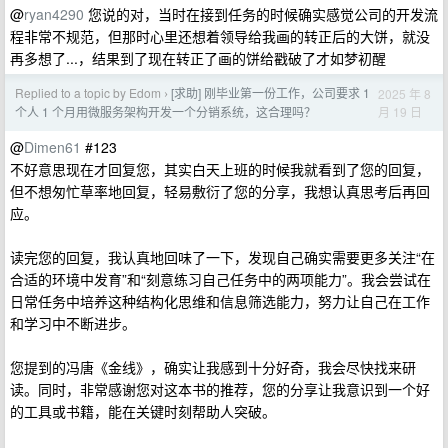
@
ryan4290
您说的对，当时在接到任务的时候确实感觉公司的开发流
程非常不规范，但那时心里还想着领导给我画的转正后的大饼，就没
再多想了...，结果到了现在转正了画的饼给戳破了才如梦初醒
Replied to a topic by Edom
[求助] 刚毕业第一份工作，公司要求 1
2025 年 8
›
月 19 日
个人 1 个月用微服务架构开发一个分销系统，这合理吗？
@
Dimen61
#123
不好意思现在才回复您，其实白天上班的时候我就看到了您的回复，
但不想匆忙草率地回复，轻易敷衍了您的分享，我想认真思考后再回
应。
读完您的回复，我认真地回味了一下，发现自己确实需要更多关注“在
合适的环境中发育”和“刻意练习自己任务中的两项能力”。我会尝试在
日常任务中培养这种结构化思维和信息筛选能力，努力让自己在工作
和学习中不断进步。
您提到的冯唐《金线》，确实让我感到十分好奇，我会尽快找来研
读。同时，非常感谢您对这本书的推荐，您的分享让我意识到一个好
的工具或书籍，能在关键时刻帮助人突破。