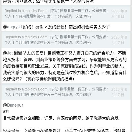
算慢，所以就发了这个帖子想请教一下大家的看法
Replied to a topic by Edom
[求助] 刚毕业第一份工作，公司要求 1
2025 年 8
›
月 18 日
个人 1 个月用微服务架构开发一个分销系统，这合理吗？
@
angrylid
好的！感谢 v 友的建议！南昌的机会确实太少了
Replied to a topic by Edom
[求助] 刚毕业第一份工作，公司要求 1
2025 年 8
›
月 17 日
个人 1 个月用微服务架构开发一个分销系统，这合理吗？
@
Jet
谢谢 V 友的回复！目前我正在努力提升自己的综合能力，不断
地从技术、管理、到商业策略等多方面去学习，争取能够从更宏观的
角度看待项目和职业发展。关于您提到的缺钱，作为刚毕业的新人，
我确实感到很大的压力，特别是在错过校招机会之后，不知道您有什
么建议吗? （真心期待能得到您的指点）
Replied to a topic by Edom
[求助] 刚毕业第一份工作，公司要求 1
2025 年 8
›
月 17 日
个人 1 个月用微服务架构开发一个分销系统，这合理吗？
@
Dimen61
#71
非常感谢您这么细致、详尽、有深度的回复，给了我很大的启发。
说来惭愧，之前我也在知乎看过一些关于“向上管理”的帖子，当时觉