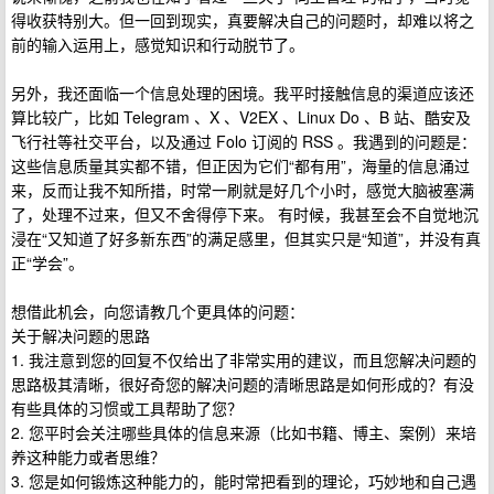
得收获特别大。但一回到现实，真要解决自己的问题时，却难以将之
前的输入运用上，感觉知识和行动脱节了。
另外，我还面临一个信息处理的困境。我平时接触信息的渠道应该还
算比较广，比如 Telegram 、X 、V2EX 、Linux Do 、B 站、酷安及
飞行社等社交平台，以及通过 Folo 订阅的 RSS 。我遇到的问题是：
这些信息质量其实都不错，但正因为它们“都有用”，海量的信息涌过
来，反而让我不知所措，时常一刷就是好几个小时，感觉大脑被塞满
了，处理不过来，但又不舍得停下来。 有时候，我甚至会不自觉地沉
浸在“又知道了好多新东西”的满足感里，但其实只是“知道”，并没有真
正“学会”。
想借此机会，向您请教几个更具体的问题：
关于解决问题的思路
1. 我注意到您的回复不仅给出了非常实用的建议，而且您解决问题的
思路极其清晰，很好奇您的解决问题的清晰思路是如何形成的？有没
有些具体的习惯或工具帮助了您？
2. 您平时会关注哪些具体的信息来源（比如书籍、博主、案例）来培
养这种能力或者思维？
3. 您是如何锻炼这种能力的，能时常把看到的理论，巧妙地和自己遇