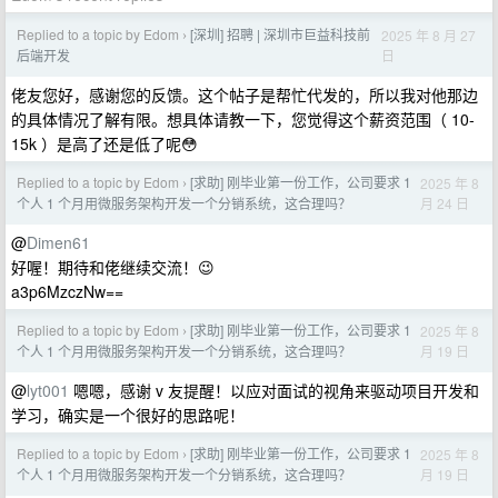
Replied to a topic by Edom
[深圳] 招聘 | 深圳市巨益科技前
2025 年 8 月 27
›
日
后端开发
佬友您好，感谢您的反馈。这个帖子是帮忙代发的，所以我对他那边
的具体情况了解有限。想具体请教一下，您觉得这个薪资范围（ 10-
15k ）是高了还是低了呢😳
Replied to a topic by Edom
[求助] 刚毕业第一份工作，公司要求 1
2025 年 8
›
月 24 日
个人 1 个月用微服务架构开发一个分销系统，这合理吗？
@
Dimen61
好喔！期待和佬继续交流！😉
a3p6MzczNw==
Replied to a topic by Edom
[求助] 刚毕业第一份工作，公司要求 1
2025 年 8
›
月 19 日
个人 1 个月用微服务架构开发一个分销系统，这合理吗？
@
lyt001
嗯嗯，感谢 v 友提醒！以应对面试的视角来驱动项目开发和
学习，确实是一个很好的思路呢！
Replied to a topic by Edom
[求助] 刚毕业第一份工作，公司要求 1
2025 年 8
›
月 19 日
个人 1 个月用微服务架构开发一个分销系统，这合理吗？