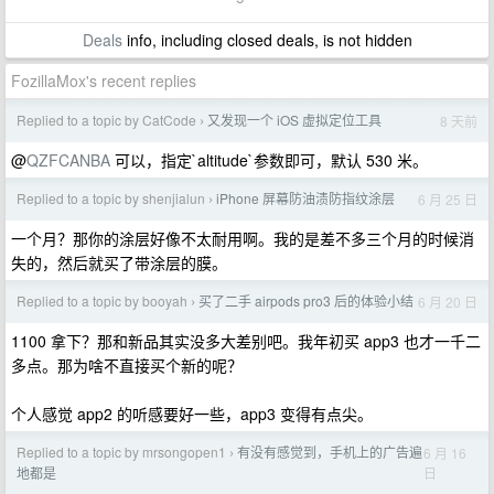
Deals
info, including closed deals, is not hidden
FozillaMox's recent replies
Replied to a topic by CatCode
又发现一个 iOS 虚拟定位工具
8 天前
›
@
QZFCANBA
可以，指定`altitude`参数即可，默认 530 米。
Replied to a topic by shenjialun
iPhone 屏幕防油渍防指纹涂层
6 月 25 日
›
一个月？那你的涂层好像不太耐用啊。我的是差不多三个月的时候消
失的，然后就买了带涂层的膜。
Replied to a topic by booyah
买了二手 airpods pro3 后的体验小结
6 月 20 日
›
1100 拿下？那和新品其实没多大差别吧。我年初买 app3 也才一千二
多点。那为啥不直接买个新的呢？
个人感觉 app2 的听感要好一些，app3 变得有点尖。
Replied to a topic by mrsongopen1
有没有感觉到，手机上的广告遍
6 月 16
›
日
地都是