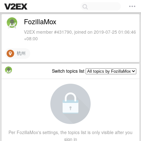
FozillaMox
V2EX member #431790, joined on 2019-07-25 01:06:46
+08:00
杭州
Switch topics list
Per FozillaMox's settings, the topics list is only visible after you
sign in