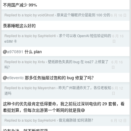
不用国产减少 99%
Replied to a topic by voidGhost
原来这个睡眠评分是能到 100 分的
6 月 16 日
›
羡慕睡眠这么好的
Replied to a topic by SayHelloHi
求个可以收 OpenAI 短信验证码的
6 月 16
›
日
eSIM 卡
@
a970891
什么 plan
Replied to a topic by Xntu
壁纸颜色失真的 bug 在 ios27 上修复了
6 月 16
›
日
吗？
@
etleventc
那多任务抽屉过饱和的 bug 修复了吗​？
Replied to a topic by Mayerchan
昨天广州联通炸天了，各位老板知
6 月 12
›
日
道吗
这种卡的优先级肯定低得要命，我之前玩过深圳电信的 29 套餐，看
着挺划算，但每次出游第一个断网的就是我😅
Replied to a topic by SayHelloHi
做无痛肠镜 如何清肠？
6 月 12 日
›
没有办法，就不断喝泻药