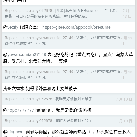
Replied to a topic by 052678
[开源] 私有简历 PResume - 一个开源、
7 月
›
13 日
免费、可自行部署的私有简历系统，主打保护隐私。
@
vexify
代码仓库：
https://gitee.com/appbook/presume
Replied to a topic by yuwancumian27149
V 友们，八月中旬旅游有值
7 月 13
›
日
得推荐的城市吗？（国内）
@
yuwancumian27149
去吃好吃的吧（重点去吃），景点：乌蒙大草
原，妥乐村，北盘江大桥，韭菜坪
Replied to a topic by yuwancumian27149
V 友们，八月中旬旅游有值
7 月 13
›
日
得推荐的城市吗？（国内）
贵州六盘水,记得带外套和晚上要盖被子
Replied to a topic by 052678
我昨天好像被封 v 号了
7 月 10 日
›
@
hope7777777
hahaha ，我是无情的“发帖机”
Replied to a topic by 052678
我昨天好像被封 v 号了
7 月 10 日
›
@
dingawm
问题是你回，那么就会冲向热贴+1 ，那么就会有更多人