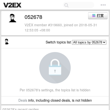
052678
打赏
V2EX member #319660, joined on 2018-05-31
12:53:05 +08:00
Switch topics list
Per 052678's settings, the topics list is hidden
Deals
info, including closed deals, is not hidden
052678's recent replies