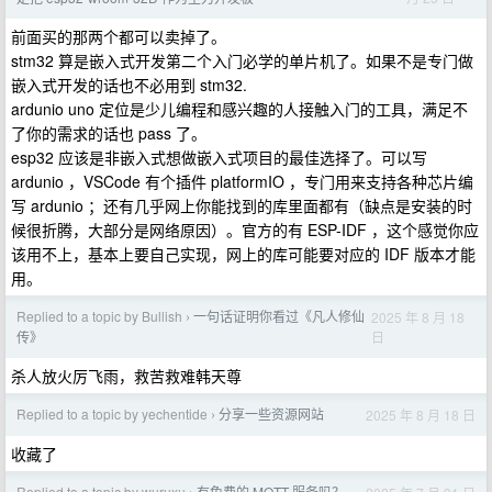
前面买的那两个都可以卖掉了。
stm32 算是嵌入式开发第二个入门必学的单片机了。如果不是专门做
嵌入式开发的话也不必用到 stm32.
ardunio uno 定位是少儿编程和感兴趣的人接触入门的工具，满足不
了你的需求的话也 pass 了。
esp32 应该是非嵌入式想做嵌入式项目的最佳选择了。可以写
ardunio ，VSCode 有个插件 platformIO ，专门用来支持各种芯片编
写 ardunio ；还有几乎网上你能找到的库里面都有（缺点是安装的时
候很折腾，大部分是网络原因）。官方的有 ESP-IDF ，这个感觉你应
该用不上，基本上要自己实现，网上的库可能要对应的 IDF 版本才能
用。
Replied to a topic by Bullish
一句话证明你看过《凡人修仙
2025 年 8 月 18
›
日
传》
杀人放火厉飞雨，救苦救难韩天尊
Replied to a topic by yechentide
分享一些资源网站
2025 年 8 月 18 日
›
收藏了
Replied to a topic by wuruxu
有免费的 MQTT 服务吗？