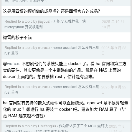
26 日
屏，还有 APP、小程序支持
这是用四博的模组做的成品吗？还是四博官方的成品？
Replied to a topic by jiayouzl
万能 V 友推荐我一块
2025 年 10 月
›
13 日
micropython 开发板谢谢
微雪的板子不错
Replied to a topic by wuruxu
home-assistant 怎么没有人用
2025 年 9 月 23
›
日
rust 重写
@
wuruxu
不想刷他们的系统只能上 docker 了。看 ha 官网和第三方
卖的硬件，其实更像是一个中继路由的产品。我是在 NAS 上面的
docker 上面跑的。想要移植 rust ，估计是有点难。
Replied to a topic by wuruxu
home-assistant 怎么没有人用
2025 年 9 月 22
›
日
rust 重写
ha 官网就有支持的嵌入式硬件可以直接烧录。openwrt 是不是算轻量
化的 linux ？想运行 ha 得装个 docker 吧。建议加大 RAM 算了（毕
竟 RAM 越来越不值钱）
Replied to a topic by HMYang33
作为新人买了三个 MCU 最终决
2025 年 8
›
月 25 日
定把 esp32-wroom-32D 作为主力开发板