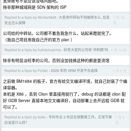
宽带账号不变应该没啥问题吧。
除非那种城域网是 SDN 架构的 ISP
Replied to a topic by WorkerMatt
大家用中转站不怕被掺水么, 信息
7 月 15
›
日
安全怎么保障
公司给的中转站，公司都不着急我急什么，站起来蹬就完了。
（我自己项目用我自己开的官方 plan ）
Replied to a topic by hubianluanma
好奇大家的公司有“冲刺期”吗
7 月 13 日
›
除非有明显淡旺季的公司，否则没加钱搞这种的都是耍流氓
Replied to a topic by Folder
2026 年的 ARM 开发平台选择
7 月 6 日
›
之前做 BM1684 的板子，官方有给交叉编译环境，就自己封装了个编
译容器。
本机是 X86 ，丢到 Clion 里直接用就行了，debug 的话都是 clion 配
好 GDB Server 直接本地交叉编译好，自动部署上去开远程 GDB 就
可以了。
Replied to a topic by bofei
专科毕业 3 年还在频繁换工作，正常节奏
7 月 6
›
日
应该是什么样？