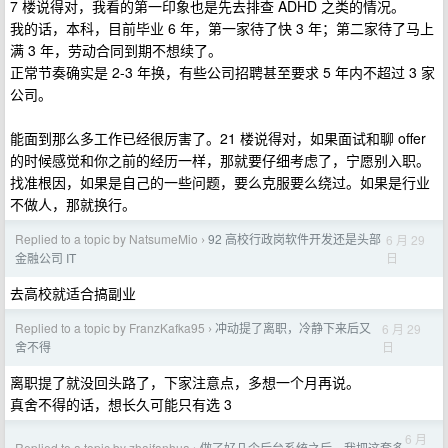
7 楼说得对，我看的第一印象也是先去排查 ADHD 之类的情况。
我的话，本科，目前毕业 6 年，第一家待了快 3 年；第二家待了马上
满 3 年，劳动合同到期不想续了。
正常节奏确实是 2-3 年换，有些公司招聘甚至要求 5 年内不超过 3 家
公司。
能面到那么多工作已经很厉害了。21 楼说得对，如果面试和聊 offer
的时候感觉和你之前的经历一样，那就要仔细考虑了，宁愿别入职。
找准根因，如果是自己的一些问题，要么克服要么绕过。如果是行业
不做人，那就换行。
Replied to a topic by NatsumeMio
92 高校行政岗软件开发还是头部
6 月 29
›
日
金融公司 IT
去高校就适合搞副业
Replied to a topic by FranzKafka95
冲动提了离职，冷静下来后又
6 月 29
›
日
舍不得
离职提了就没回头路了，下家注意点，多想一个月再说。
真舍不得的话，想长久可能只有选 3
6 月
Replied to a topic by zhaifanhua
做了好几个后台系统之后，我把这套多