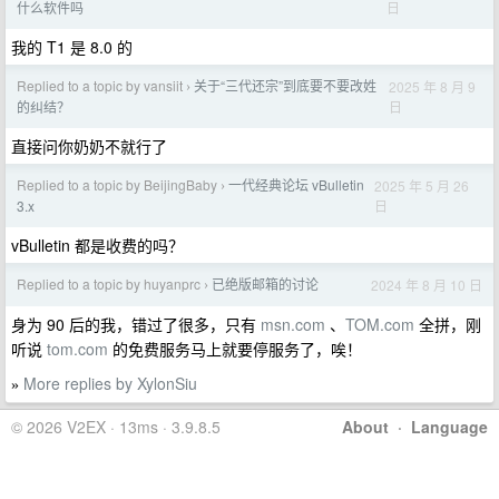
日
什么软件吗
我的 T1 是 8.0 的
Replied to a topic by vansiit
关于“三代还宗”到底要不要改姓
2025 年 8 月 9
›
日
的纠结？
直接问你奶奶不就行了
Replied to a topic by BeijingBaby
一代经典论坛 vBulletin
2025 年 5 月 26
›
日
3.x
vBulletin 都是收费的吗？
Replied to a topic by huyanprc
已绝版邮箱的讨论
2024 年 8 月 10 日
›
身为 90 后的我，错过了很多，只有
msn.com
、
TOM.com
全拼，刚
听说
tom.com
的免费服务马上就要停服务了，唉！
More replies by XylonSiu
»
© 2026 V2EX · 13ms · 3.9.8.5
About
·
Language