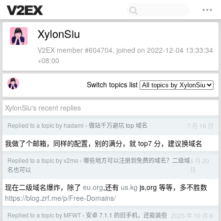
XylonSiu
V2EX member #604704, joined on 2022-12-04 13:33:34
+08:00
Switch topics list
XylonSiu's recent replies
Replied to a topic by hadami
做站千万避坑 top 域名
7 月 16 日
›
我做了个邮箱，同样的配置，别的满分，就 top7 分，建议换域名
Replied to a topic by v2mo
哪些地方可以注册到免费的域名？二级域
4 月 20
›
日
名也可以
现在二级域名爆炸，除了
eu.org
,还有
us.kg
js,org 等等，多不胜数
https://blog.zrf.me/p/Free-Domains/
Replied to a topic by MFWT
安卓 7.1.1 的旧手机，还能装些
2025 年 10 月 6
›