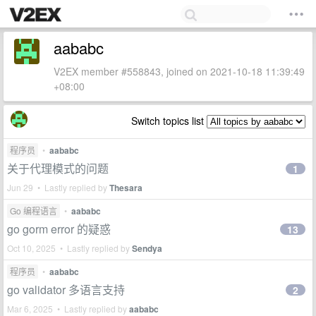
aababc
V2EX member #558843, joined on 2021-10-18 11:39:49
+08:00
Switch topics list
程序员
•
aababc
关于代理模式的问题
1
Jun 29 • Lastly replied by
Thesara
Go 编程语言
•
aababc
go gorm error 的疑惑
13
Oct 10, 2025 • Lastly replied by
Sendya
程序员
•
aababc
go validator 多语言支持
2
Mar 6, 2025 • Lastly replied by
aababc