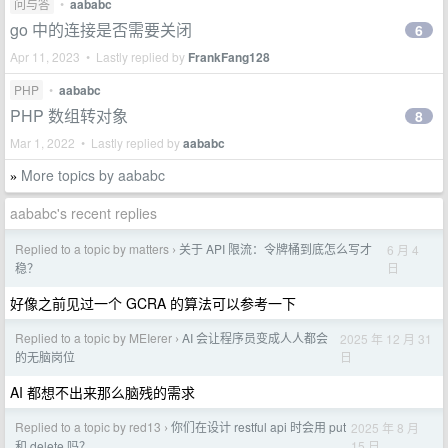
问与答
•
aababc
go 中的连接是否需要关闭
6
Apr 11, 2023 • Lastly replied by
FrankFang128
PHP
•
aababc
PHP 数组转对象
8
Mar 1, 2022 • Lastly replied by
aababc
More topics by aababc
»
aababc's recent replies
Replied to a topic by matters
关于 API 限流：令牌桶到底怎么写才
6 月 4
›
日
稳？
好像之前见过一个 GCRA 的算法可以参考一下
Replied to a topic by MEIerer
AI 会让程序员变成人人都会
2025 年 12 月 31
›
日
的无脑岗位
AI 都想不出来那么脑残的需求
Replied to a topic by red13
你们在设计 restful api 时会用 put
2025 年 8 月
›
15 日
和 delete 吗？