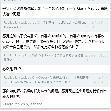
@
QlanQ
#59 好像最近出了一个规范添加了一个 Query Method 来解
决这个问题
Replied to a topic by red13
你们在设计 restful api 时会用 put
2025 年 8 月
›
15 日
和 delete 吗？
感觉这种帖子没啥意义，有喜欢 restful 的，有喜欢 rpc 的，有喜欢
graphql 的，最终讨论不出来个啥，自己权衡利弊之后，选择一个比
较适合自己场景的，然后制定好各种规范就 OK 了
Replied to a topic by Dg3gWjbFvvq
语法最优雅的编程语言
2025 年 7 月 30
›
日
是什么？
必然是 PHP
Replied to a topic by KingCloser
AI 编程太强了，一个星期的需
2025 年 7
›
月 2 日
求， AI 两个小时做完，其余时间我准备摸鱼一周了.....
那你如何解决后续的任务迭代的问题，感觉现在这个问题对我们有比
较大的困扰
More replies by aababc
»