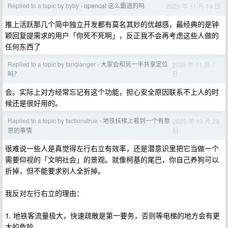
Replied to a topic by byby
opencat 这么霸道的吗
2025 年 11 月 14 日
›
推上活跃那几个简中独立开发都有莫名其妙的优越感，最经典的是钟
颖回复提需求的用户「你死不死啊」，反正我不会再考虑这些人做的
任何东西了
Replied to a topic by fanqianger
大家会和另一半共享定位
2025 年 11 月 7
›
日
吗？
会。实际上对方经常忘记有这个功能，担心安全原因联系不上人的时
候还是很好用的。
Replied to a topic by factionstrue
地铁扶梯上看到一个有意
2025 年 10 月 29
›
日
思的事情
很难说一些人是真觉得左行右立有效率，还是潜意识里把它当做一个
需要仰视的「文明社会」的景观。就像柯基的尾巴，你自己养狗可以
折掉，但不能要求别人全折掉。
我反对左行右立的理由：
1. 地铁客流量极大，快速疏散是第一要务，否则等电梯的地方会有更
大的危险