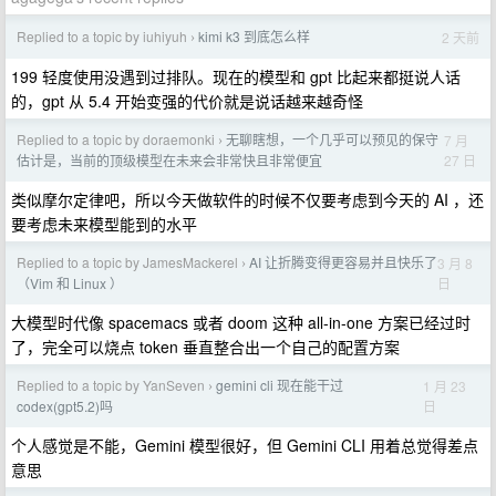
Replied to a topic by iuhiyuh
kimi k3 到底怎么样
2 天前
›
199 轻度使用没遇到过排队。现在的模型和 gpt 比起来都挺说人话
的，gpt 从 5.4 开始变强的代价就是说话越来越奇怪
Replied to a topic by doraemonki
无聊瞎想，一个几乎可以预见的保守
7 月
›
27 日
估计是，当前的顶级模型在未来会非常快且非常便宜
类似摩尔定律吧，所以今天做软件的时候不仅要考虑到今天的 AI ，还
要考虑未来模型能到的水平
Replied to a topic by JamesMackerel
AI 让折腾变得更容易并且快乐了
3 月 8
›
日
（Vim 和 Linux ）
大模型时代像 spacemacs 或者 doom 这种 all-in-one 方案已经过时
了，完全可以烧点 token 垂直整合出一个自己的配置方案
Replied to a topic by YanSeven
gemini cli 现在能干过
1 月 23
›
日
codex(gpt5.2)吗
个人感觉是不能，Gemini 模型很好，但 Gemini CLI 用着总觉得差点
意思