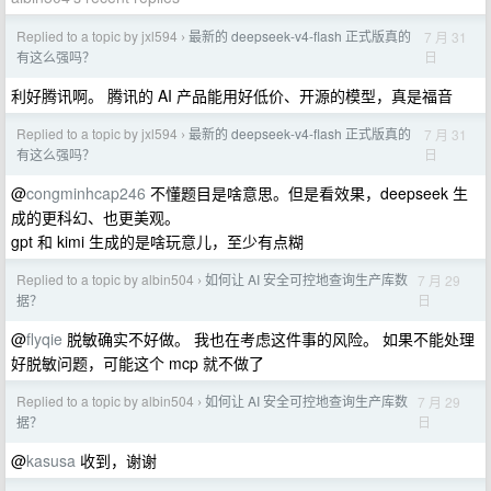
Replied to a topic by jxl594
最新的 deepseek-v4-flash 正式版真的
7 月 31
›
日
有这么强吗？
利好腾讯啊。 腾讯的 AI 产品能用好低价、开源的模型，真是福音
Replied to a topic by jxl594
最新的 deepseek-v4-flash 正式版真的
7 月 31
›
日
有这么强吗？
@
congminhcap246
不懂题目是啥意思。但是看效果，deepseek 生
成的更科幻、也更美观。
gpt 和 kimi 生成的是啥玩意儿，至少有点糊
Replied to a topic by albin504
如何让 AI 安全可控地查询生产库数
7 月 29
›
日
据？
@
flyqie
脱敏确实不好做。 我也在考虑这件事的风险。 如果不能处理
好脱敏问题，可能这个 mcp 就不做了
Replied to a topic by albin504
如何让 AI 安全可控地查询生产库数
7 月 29
›
日
据？
@
kasusa
收到，谢谢