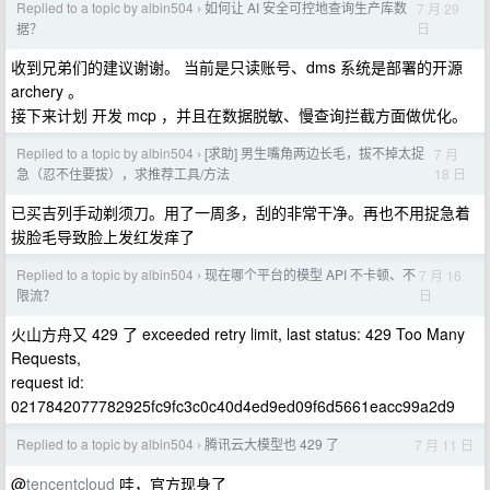
Replied to a topic by albin504
如何让 AI 安全可控地查询生产库数
7 月 29
›
日
据？
收到兄弟们的建议谢谢。 当前是只读账号、dms 系统是部署的开源
archery 。
接下来计划 开发 mcp ，并且在数据脱敏、慢查询拦截方面做优化。
Replied to a topic by albin504
[求助] 男生嘴角两边长毛，拔不掉太捉
7 月
›
18 日
急（忍不住要拔），求推荐工具/方法
已买吉列手动剃须刀。用了一周多，刮的非常干净。再也不用捉急着
拔脸毛导致脸上发红发痒了
Replied to a topic by albin504
现在哪个平台的模型 API 不卡顿、不
7 月 16
›
日
限流？
火山方舟又 429 了 exceeded retry limit, last status: 429 Too Many
Requests,
request id:
0217842077782925fc9fc3c0c40d4ed9ed09f6d5661eacc99a2d9
Replied to a topic by albin504
腾讯云大模型也 429 了
7 月 11 日
›
@
tencentcloud
哇，官方现身了