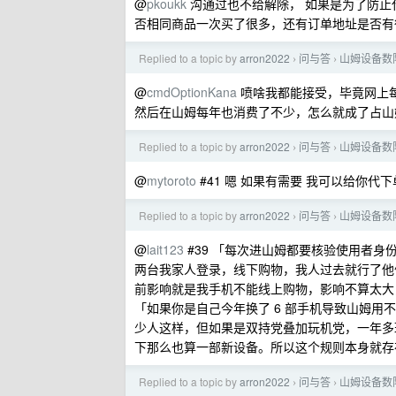
@
pkoukk
沟通过也不给解除， 如果是为了防止
否相同商品一次买了很多，还有订单地址是否有
Replied to a topic by
arron2022
问与答
山姆设备数
›
›
@
cmdOptionKana
喷啥我都能接受，毕竟网上每
然后在山姆每年也消费了不少，怎么就成了占山
Replied to a topic by
arron2022
问与答
山姆设备数
›
›
@
mytoroto
#41 嗯 如果有需要 我可以给你代
Replied to a topic by
arron2022
问与答
山姆设备数
›
›
@
lait123
#39 「每次进山姆都要核验使用者身
两台我家人登录，线下购物，我人过去就行了他们
前影响就是我手机不能线上购物，影响不算太大
「如果你是自己今年换了 6 部手机导致山姆用
少人这样，但如果是双持党叠加玩机党，一年多
下那么也算一部新设备。所以这个规则本身就存
Replied to a topic by
arron2022
问与答
山姆设备数
›
›