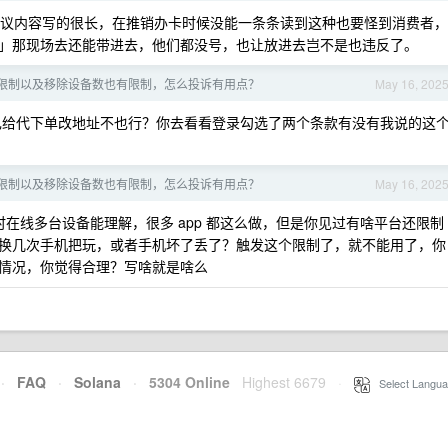
议内容写的很长，在推销办卡时候没能一条条读到这种也要怪到消费者，
」那现场去还能带进去，他们都没号，也让放进去岂不是也违反了。
限制以及移除设备数也有限制，怎么投诉有用点？
May 16, 202
给代下单改地址不也行？你去看看登录勾选了两个条款有没有我说的这
限制以及移除设备数也有限制，怎么投诉有用点？
May 16, 202
在线多台设备能理解，很多 app 都这么做，但是你见过有啥平台还限制
换几次手机把玩，或者手机坏了丢了？触发这个限制了，就不能用了，你
情况，你觉得合理？写啥就是啥么
·
FAQ
·
Solana
·
5304 Online
Highest 6679
·
Select Langua