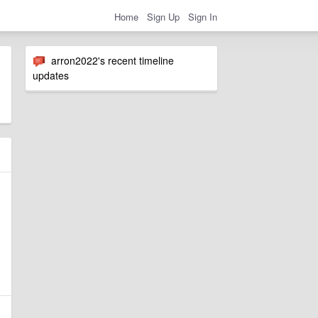
Home
Sign Up
Sign In
arron2022's recent timeline
updates