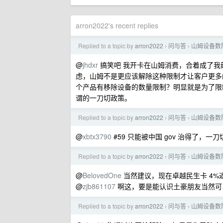
arron2022's recent replies
Replied to a topic by
arron2022
问与答
山姆设备数
›
›
@
jhdxr
搞笑吧 我开卡在山姆消费，合着成了我
虑，山姆不是更应该解除这种限制才让客户更多
个产品有移除设备的数量限制？明显就是为了限
谓的一刀切政策。
Replied to a topic by
arron2022
问与答
山姆设备数
›
›
@
xbtx3790
#59 只能被中国 gov 治得了
Replied to a topic by
arron2022
问与答
山姆设备数
›
›
@
BelovedOne
当然建议，现在卓越民生卡 4%返现
@
zjb861107
啊这，要是能认识土豪朋友当然可
Replied to a topic by
arron2022
问与答
山姆设备数
›
›