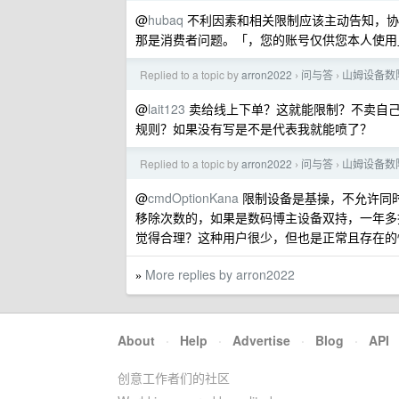
@
hubaq
不利因素和相关限制应该主动告知，协
那是消费者问题。「，您的账号仅供您本人使用
Replied to a topic by
arron2022
问与答
山姆设备数
›
›
@
lait123
卖给线上下单？这就能限制？不卖自己
规则？如果没有写是不是代表我就能喷了？
Replied to a topic by
arron2022
问与答
山姆设备数
›
›
@
cmdOptionKana
限制设备是基操，不允许同时
移除次数的，如果是数码博主设备双持，一年多
觉得合理？这种用户很少，但也是正常且存在的
More replies by arron2022
»
About
·
Help
·
Advertise
·
Blog
·
API
创意工作者们的社区