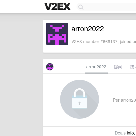
arron2022
V2EX member #666137, joined on
arron2022
提问
技
Per arron202
Deals
info,