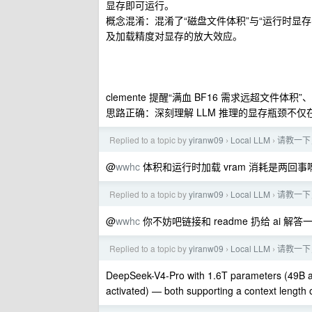
显存即可运行。
概念混淆：混淆了“磁盘文件体积”与“运行时显存需求”
及加载精度对显存的放大效应。
clemente 提醒“满血 BF16 需求远超文件体积”
思路正确：深刻理解 LLM 推理的显存瓶颈不仅在 W
Replied to a topic by
yiranw09
Local LLM
请教一下，
›
›
@
wwhc
体积和运行时加载 vram 消耗是两回事
Replied to a topic by
yiranw09
Local LLM
请教一下，
›
›
@
wwhc
你不妨吧链接和 readme 扔给 ai 解答
Replied to a topic by
yiranw09
Local LLM
请教一下，
›
›
DeepSeek-V4-Pro with 1.6T parameters (49B a
activated) — both supporting a context length o