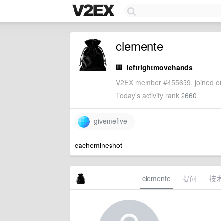
clemente
🏢
leftrightmovehands
V2EX member #455659, joined on
Today's activity rank
2660
givemefive
cachemineshot
clemente
提问
技