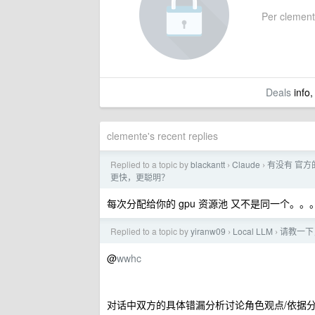
Per clemente
Deals
info,
clemente's recent replies
Replied to a topic by
blackantt
Claude
有没有 官方
›
›
更快，更聪明？
每次分配给你的 gpu 资源池 又不是同一个。。
Replied to a topic by
yiranw09
Local LLM
请教一下，
›
›
@
wwhc
对话中双方的具体错漏分析讨论角色观点/依据分析与评