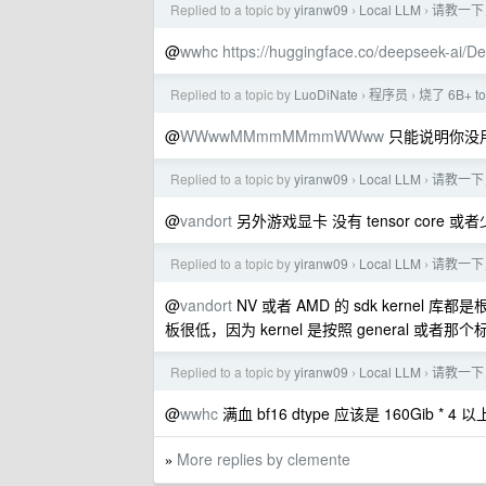
Replied to a topic by
yiranw09
Local LLM
请教一下，
›
›
@
wwhc
https://huggingface.co/deepseek-ai/
Replied to a topic by
LuoDiNate
程序员
烧了 6B+ 
›
›
@
WWwwMMmmMMmmWWww
只能说明你没用到
Replied to a topic by
yiranw09
Local LLM
请教一下，
›
›
@
vandort
另外游戏显卡 没有 tensor core
Replied to a topic by
yiranw09
Local LLM
请教一下，
›
›
@
vandort
NV 或者 AMD 的 sdk kernel
板很低，因为 kernel 是按照 general 或者那
Replied to a topic by
yiranw09
Local LLM
请教一下，
›
›
@
wwhc
满血 bf16 dtype 应该是 160Gib * 4
More replies by clemente
»