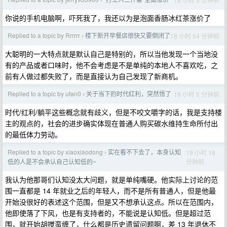
›
你说的手机电脑啊，吓死我了，我还以为是泡面香肠冰红茶涨价了
Replied to a topic by Rrrrrr
楼下新开早餐店很快又要倒闭了
18 小时 54 分钟前
›
大聪明的一大特点就是默认自己是特别的，所以当他发现一个当地没
有的产品或者口味时，他不会考虑是不是单纯的本地人不喜欢吃，之
前有人做过都失败了，而是直接认为自己发现了新商机。
Replied to a topic by ufan0
关于当下的时代红利，突然悟了
19 小时 5 分钟前
›
时代/红利/躺平这些概念就有歧义，但是不咬文嚼字的话，我是支持楼
主的观点的，社会的进步确实体现在普通人购买碳水维持生命所付出
的最低体力劳动。
Replied to a topic by xiaoxiaodong
实在看不下去了，本身认知
19 小时 18
›
分钟前
低的人是不会承认自己认知低的~
我认为他那哥们认知没太大问题，就是单纯嘴硬。他实际上讨论的范
围一直都是 14 年就业之后的年轻人，而不是所有普通人，但是他最
开始没很好的表述这个范围，但是又不想承认这点。所以在范围内，
他即使落了下风，也是有支持者的，不能说是认知低。但是超过范
围，就开始胡搅蛮缠了，什么都是历史遗留问题啊，差 13 年退休不