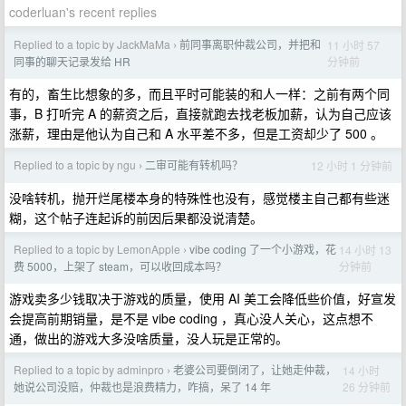
coderluan's recent replies
Replied to a topic by JackMaMa
前同事离职仲裁公司，并把和
11 小时 57
›
分钟前
同事的聊天记录发给 HR
有的，畜生比想象的多，而且平时可能装的和人一样：之前有两个同
事，B 打听完 A 的薪资之后，直接就跑去找老板加薪，认为自己应该
涨薪，理由是他认为自己和 A 水平差不多，但是工资却少了 500 。
Replied to a topic by ngu
二审可能有转机吗？
12 小时 1 分钟前
›
没啥转机，抛开烂尾楼本身的特殊性也没有，感觉楼主自己都有些迷
糊，这个帖子连起诉的前因后果都没说清楚。
Replied to a topic by LemonApple
vibe coding 了一个小游戏，花
14 小时 13
›
分钟前
费 5000，上架了 steam，可以收回成本吗？
游戏卖多少钱取决于游戏的质量，使用 AI 美工会降低些价值，好宣发
会提高前期销量，是不是 vibe coding ，真心没人关心，这点想不
通，做出的游戏大多没啥质量，没人玩是正常的。
Replied to a topic by adminpro
老婆公司要倒闭了，让她走仲裁，
14 小时
›
26 分钟前
她说公司没赔，仲裁也是浪费精力，咋搞，呆了 14 年