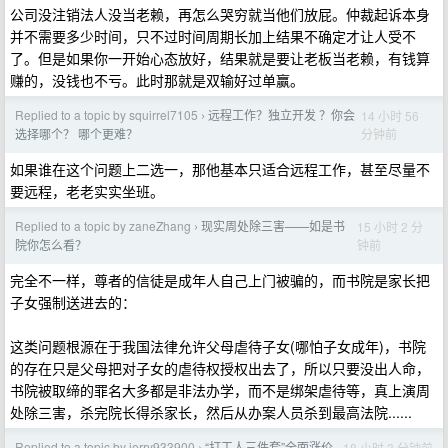
公司没注销法人没当老赖，再怎么哭穷就当他们放屁。仲裁起诉本身
并不需要多少时间，只不过时间周期长加上结果不确定才让人受不
了。但是如果你一开始心态放好，结果就是要让老板当老赖，有钱算
赚的，没钱也不亏。此时那就是双输好过单赢。
Replied to a topic by squirrel7105
远程工作？独立开发 ？你会
14 小时 56
›
分钟前
选择哪个？ 哪个更难？
如果谁在这个问题上二选一，那他基本只适合远程工作，甚至尽量不
要远程，老老实实坐班。
Replied to a topic by zaneZhang
现实周处除三害——如是书
15 小时 2 分
›
钟前
院你怎么看？
完全不一样，尊者的信徒是成年人自己上门被骗的，而书院是家长把
子女强制送进去的：
这类问题根源在于我国法律允许父母虐待子女(哪怕子女成年)，书院
的存在只是父母把对子女的虐待权授权出去了，所以只要没出人命，
书院被取缔的罪名大多都是非法办学，而不是绑架虐待等，真上演周
处除三害，杀完院长得杀家长，然后从办案人员杀到最高法院......
Replied to a topic by jerry933900
“打工人三件套”全面涨价
18 小时 3 分钟前