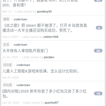
53
200，谁有理？
Mar 12 • Lastly replied by
goodboy95
游戏
•
coderluan
《丝之歌》把 steam 都干崩溃了，打开 B 站首发直
6
播活动一大半主播还没购买成功，笑死了。
Sep 5, 2025 • Lastly replied by
zwithz1998
生活
•
coderluan
大半夜有人拿钥匙开我家门
38
Jul 24, 2025 • Lastly replied by
pianjiao
问与答
•
coderluan
儿童人工智能&游戏体验课，怎么设计比较好。
Apr 25, 2025
问与答
•
coderluan
[国内对账] 2025 新年你发了多少红包又收了多少红
19
包。
Jan 30, 2025 • Lastly replied by
guanhui07