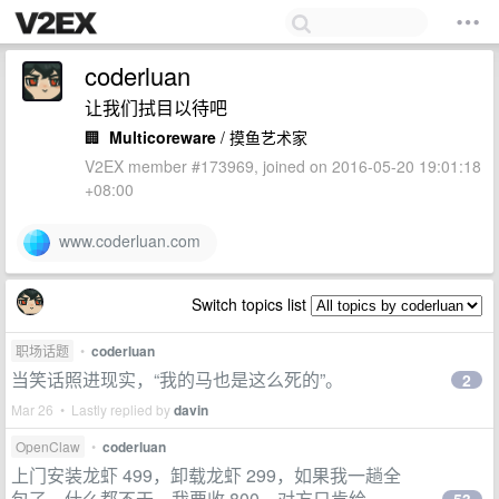
coderluan
让我们拭目以待吧
🏢
Multicoreware
/ 摸鱼艺术家
V2EX member #173969, joined on 2016-05-20 19:01:18
+08:00
www.coderluan.com
Switch topics list
职场话题
•
coderluan
当笑话照进现实，“我的马也是这么死的”。
2
Mar 26 • Lastly replied by
davin
OpenClaw
•
coderluan
上门安装龙虾 499，卸载龙虾 299，如果我一趟全
包了，什么都不干，我要收 800，对方只肯给