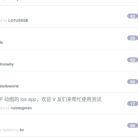
62
ed by
LOTUSSSB
25
dx
52
Honwhy
92
hhelloworld
F 动图的 ios app，欢迎 V 友们来帮忙使用测试
17
lied by
runningman
96
y replied by
bv