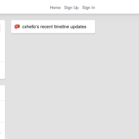
Home
Sign Up
Sign In
cxhello's recent timeline updates