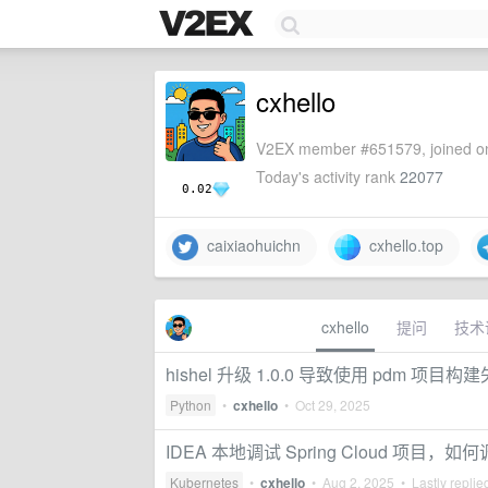
cxhello
V2EX member #651579, joined on
Today's activity rank
22077
0.02
caixiaohuichn
cxhello.top
cxhello
提问
技术
hishel 升级 1.0.0 导致使用 pdm 项目构
Python
•
cxhello
•
Oct 29, 2025
IDEA 本地调试 Spring Cloud 项目，如何调
Kubernetes
•
cxhello
•
Aug 2, 2025
• Lastly replie