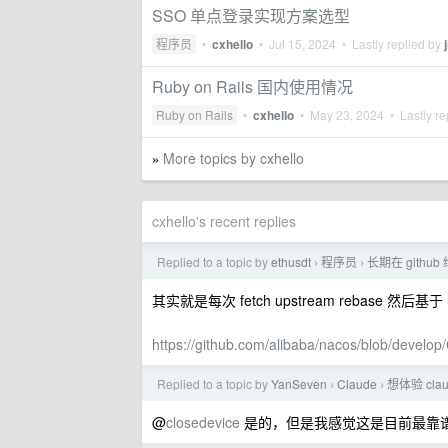
SSO 单点登录实现方案选型
程序员
•
cxhello
•
Jul 15, 2024
• Lastly replied by
Ruby on Rails 国内使用情况
Ruby on Rails
•
cxhello
•
May 23, 2024
• Lastly re
More topics by cxhello
»
cxhello's recent replies
Replied to a topic by
ethusdt
程序员
长期在 githu
›
›
其实就是每次 fetch upstream rebase 然
https://github.com/alibaba/nacos/blob/deve
Replied to a topic by
YanSeven
Claude
想体验 cl
›
›
@
closedevice
是的，但是我感觉这是目前最靠