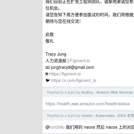
我们目前正在扩充工程师团队，诚挚地邀请您参加
位机会。
请您告知下周方便参加面试的时间，我们将根据
期待与您在线交流！
此致
敬礼
Tracy Jung
人力资源部 |
Figment.io
📧
jungtracy8@gmail.com
🌐
https://figment.io
🐦
https://x.com/figment_io
Replied to a topic by
diudiuu
Amazon Web Services
›
https://health.aws.amazon.com/health/status
Replied to a topic by
cxhello
Kubernetes
IDEA 本地
›
›
@
runzhliu
我们用的 nacos 然后 nacos 上的对应服务的