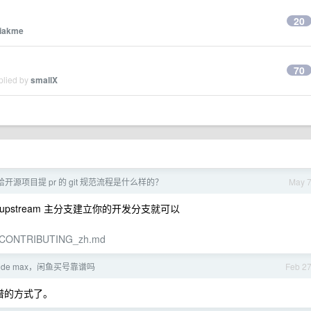
20
jiakme
70
plied by
smallX
b 给开源项目提 pr 的 git 规范流程是什么样的？
May 
后基于 upstream 主分支建立你的开发分支就可以
lop/CONTRIBUTING_zh.md
aude max，闲鱼买号靠谱吗
Feb 2
谱的方式了。