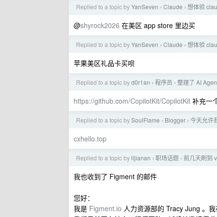
Replied to a topic by
YanSeven
Claude
想体验 cl
›
›
@
shyrock2026
在美区 app store 里边买
Replied to a topic by
YanSeven
Claude
想体验 cl
›
›
苹果美区礼品卡买呗
Replied to a topic by
d0r1an
程序员
整理了 AI A
›
›
https://github.com/CopilotKit/CopilotKit
补充一个前
Replied to a topic by
SoulFlame
Blogger
今天允许
›
›
cxhello.top
Replied to a topic by
lijianan
职场话题
前几天刷到 
›
›
我也收到了 Figment 的邮件
您好：
我是
Figment.io
人力资源部的 Tracy Jung