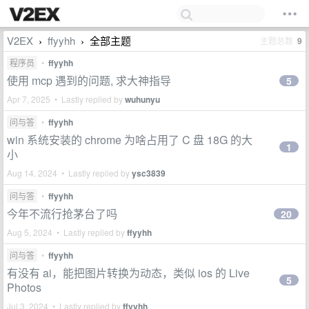
V2EX
ffyyhh
全部主题
主题总数
9
›
›
程序员
•
ffyyhh
使用 mcp 遇到的问题, 求大神指导
5
Apr 7, 2025 • Lastly replied by
wuhunyu
问与答
•
ffyyhh
win 系统安装的 chrome 为啥占用了 C 盘 18G 的大
1
小
Aug 14, 2024 • Lastly replied by
ysc3839
问与答
•
ffyyhh
今年不流行抢茅台了吗
20
Aug 5, 2024 • Lastly replied by
ffyyhh
问与答
•
ffyyhh
有没有 ai，能把图片转换为动态，类似 ios 的 Live
5
Photos
Jul 3, 2024 • Lastly replied by
ffyyhh