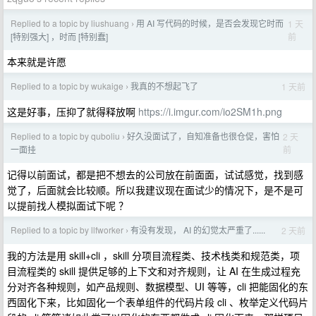
Replied to a topic by liushuang
用 AI 写代码的时候，是否会发现它时而
1 天
›
前
[特别强大] ，时而 [特别蠢]
本来就是许愿
Replied to a topic by wukaige
我真的不想起飞了
1 天前
›
这是好事，压抑了就得释放啊
https://i.imgur.com/io2SM1h.png
Replied to a topic by quboliu
好久没面试了，自知准备也很仓促，害怕
2 天
›
前
一面挂
记得以前面试，都是把不想去的公司放在前面面，试试感觉，找到感
觉了，后面就会比较顺。所以我建议现在面试少的情况下，是不是可
以提前找人模拟面试下呢 ？
Replied to a topic by llfworker
有没有发现， AI 的幻觉太严重了......
2 天前
›
我的方法是用 skill+cli ，skill 分项目流程类、技术栈类和规范类，项
目流程类的 skill 提供足够的上下文和对齐规则，让 AI 在生成过程充
分对齐各种规则，如产品规则、数据模型、UI 等等，cli 把能固化的东
西固化下来，比如固化一个表单组件的代码片段 cli 、枚举定义代码片