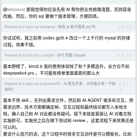
@
widowcat
那我觉得你应该先用 AI 帮你把业务梳理清楚，否则容易
改崩。然后，你的 sql 要做个版本管理，方便回退。
Replied to a topic by widowcat
现在 ai 能写报表 sql 吗
6 月 9 日
›
你试试呗，我之前用 codex gpt5.4 改过一个上千行的 mysql 的存储
过程，效果不错。
Replied to a topic by LonelyM
GPT 完胜 Claude
6 月 3 日
›
基本野榜了，kimi2.6 我的使用体验除了有个多模态外，全方位不如
deepseekv4 pro 。不可能有榜单里面差距的那么大
Replied to a topic by longmeier90
AI 原生开发，大伙能分享一下经
6 月 1
›
日
验吗？
基本不用 skill ，先列出需求文件，然后和 AI AGENT 做多轮交互，把
需求边界、技术方案都确定掉，交互过程和最终结论都写入本地文
档，确人自己和 AI 对此都没有疑问。接下来就是直接让 AI 对着文档
实施即可，实施完之后在做下测试和 review ，这套流程下来效果还是
可以的。
要说什么技巧的话，这个过程中的很多交互动作是可以模板化，比如