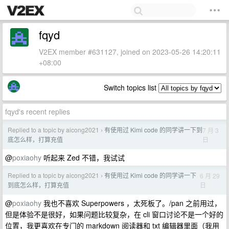
fqyd
V2EX member #631127, joined on 2023-05-26 14:20:11
+08:00
Switch topics list
fqyd's recent replies
Replied to a topic by aicong2021
有使用过 Kimi code 的同学讲一下到
7 月 3
›
日
底怎么样，打算充值
@
poxiaohy
听起来 Zed 不错，我试试
Replied to a topic by aicong2021
有使用过 Kimi code 的同学讲一下
6 月 29
›
日
到底怎么样，打算充值
@
poxiaohy
我也不喜欢 Superpowers ，太死板了。/pan 之前用过，
但是体验不是很好，如果问题比较复杂，在 cli 窗口讨论不是一个好的
位置，我更喜欢在专门的 markdown 阅读器和 txt 编辑器里面（我用