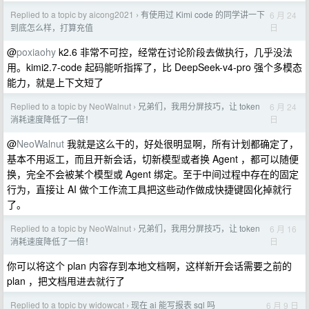
Replied to a topic by aicong2021
有使用过 Kimi code 的同学讲一下
6 月 24
›
日
到底怎么样，打算充值
@
poxiaohy
k2.6 非常不可控，经常在讨论阶段去做执行，几乎没法
用。kimi2.7-code 起码能听指挥了，比 DeepSeek-v4-pro 强个多模态
能力，就是上下文短了
Replied to a topic by NeoWalnut
兄弟们，我用分屏技巧，让 token
6 月 24
›
日
消耗速度降低了一倍！
@
NeoWalnut
我就是这么干的，好处很明显啊，所有计划都确定了，
基本不用返工，而且开新会话，切新模型或者换 Agent ，都可以随便
换，完全不会被某个模型或 Agent 绑定。至于中间过程中存在的固定
行为，直接让 AI 做个工作流工具把这些动作做成快捷键固化掉就行
了。
Replied to a topic by NeoWalnut
兄弟们，我用分屏技巧，让 token
6 月 16
›
日
消耗速度降低了一倍！
你可以将这个 plan 内容存到本地文档啊，这样新开会话需要之前的
plan ，把文档甩进去就行了
Replied to a topic by widowcat
现在 ai 能写报表 sql 吗
6 月 9 日
›