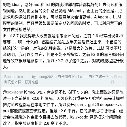
的是 idea ，刚好 md 和 txt 的阅读和编辑体验都挺好的）去阅读和编
辑问题，然后把回复的文件路径发给 AiAgent 。更主要的原因是，把
需求和沟通过程存到本地，可以脱离单次会话容量、AiAgent 、LLM
模型的限制，而且后续如果要做定期的回顾的时候，可以利用留下的
文件做分析总结。
[Kimi-2.7 我觉得最大改善就是思考循环问题，之前 2.6 经常出现各种
等等...，啊！什么的，然后自己陷进去半天最后还吐出来一个错误的
结论] 这个是的，对我的流程来说，这是最大的改善，LLM 可以不那
么聪明，我可以引导它，但是不能不听指挥，之前 k2.6 的思考循环问
题导致它很难遵循指令，所以 k2.7 改了这个之后，对我的流程提升很
大。
Replied to a topic by aicong2021
有使用过 Kimi code 的同学讲一下
6 月 25
›
日
到底怎么样，打算充值
@
poxiaohy
Kimi-2.6/2.7 肯定是不如 GPT 5.5 的。我上面说的只是陈
述一下之前使用 k2.6 的情况。因为我的习惯是在开始执行前先让模型
把讨论过程都写在本地文件中，所以没开/plan ，gpt 和 deepseekv4
pro 都能按照这套流程走，但是 k2.6 不行，它的思考过程很奇怪，经
常会忽视我的约束指令直接去改代码，k2.7-code 算是把这个问题给
改了，指令服从度相比 2.6 高了不少。