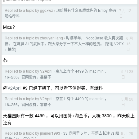
Replied to a topic by ggdxwz
现阶段有什么画质优先的 Emby 高码
7 月 12
›
日
服推荐吗
Micu?
Replied to a topic by zhouyanliang
时隔半年， NocoBase 收入再次翻
6 月
›
15
倍。 在满屏 AI 的氛围中，跟大家分享一下不太一样的经历。 [感谢 V2EX
日
+ 抽奖]
👍
Replied to a topic by V2April
京东上有个 4499 的 mac mini，
5 月 28
›
日
16+256，官网没有，靠谱不
@
V2April
#9 已经下架了，可以看下值得买，有爆料
Replied to a topic by V2April
京东上有个 4499 的 mac mini，
5 月 28
›
日
16+256，官网没有，靠谱不
天猫国际有一款 4499 ，可以用国补+淘金币，大概 3800 ，昨天晚上
还有
Replied to a topic by jimmer1993
33 岁阿里 5 年，平薪去长沙 vs 继
5 月 28
›
日
续卷杭州，怎么选？