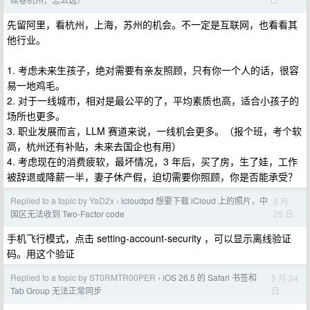
先留阿里，看杭州，上海，苏州的机会。不一定是互联网，也看看其
他行业。
1. 考虑未来生孩子，绝对需要有亲友照顾，只有你一个人的话，很容
易一地鸡毛。
2. 对于一线城市，相对是最公平的了，平均素质也高，适合小孩子的
场所也更多。
3. 职业发展而言，LLM 赛道来说，一线机会更多。（报个班，考个软
高，杭州还有补贴，未来去国企也有用）
4. 考虑现在的消费疲软，最坏情况，3 年后，买了房，生了娃，工作
被辞退或降薪一半，妻子休产假，迫切需要你照顾，你是否能承受？
Replied to a topic by YaD2x
icloudpd 想要下载 iCloud 上的照片，中
5 月
›
25 日
国区无法收到 Two-Factor code
手机飞行模式，点击 setting-account-security ，可以显示离线验证
码。用这个验证
Replied to a topic by ST0RMTR00PER
iOS 26.5 的 Safari 书签和
5 月 24
›
日
Tab Group 无法正常同步