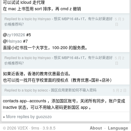
可以试试 icloud 走代理
在 mac 上书签用 sort 排序，再 cmd z 撤销
Replied to a topic by Hsinyao
想买 MBP16 48+1T，有什么好渠道好
5 月 3
›
日
价格推荐吗？
@
zy199226
#5
@
Hsinyao
#7
直接小红书找一个大学生，100-200 的服务费。
Replied to a topic by Hsinyao
想买 MBP16 48+1T，有什么好渠道好
5 月 2
›
日
价格推荐吗？
如果近香港，香港的教育优惠最合适。
也可以找一找开在学校里面的授权点（教育优惠+国补+店补）
Replied to a topic by solecc
国区应用更新如何不输入密码
5 月 2 日
›
contacts app--accounts ，添加国区账号，关闭所有同步，账户变成
inactive 状态，可以不用输入密码更新国区 app 。
More replies by guozozo
»
© 2026 V2EX · 9ms · 3.9.8.5
About
·
Language