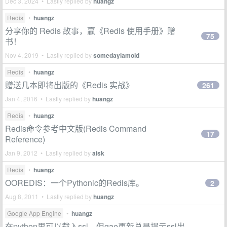
Dec 3, 2024 • Lastly replied by
huangz
Redis
•
huangz
分享你的 Redis 故事，赢《Redis 使用手册》赠
75
书！
Nov 4, 2019 • Lastly replied by
somedayiamold
Redis
•
huangz
赠送几本即将出版的《Redis 实战》
261
Jan 4, 2016 • Lastly replied by
huangz
Redis
•
huangz
Redis命令参考中文版(Redis Command
17
Reference)
Jan 9, 2012 • Lastly replied by
aisk
Redis
•
huangz
OOREDIS：一个Pythonic的Redis库。
2
Aug 8, 2011 • Lastly replied by
huangz
Google App Engine
•
huangz
在python里可以载入ssl，但gae更新总是提示ssl出