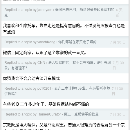
Replied to a topic by jaredyam
泰国已去已回，随意记录些印象深刻的
6 天
›
前
点
我喜欢租个摩托车，靠左走还是挺有意思的。不过没驾照被查到也是
有点烦
Replied to a topic by vanchKong
你们都是在哪买电子烟的
7 月 30 日
›
微信上固定商家，认识了这个靠谱的就一直买。
Replied to a topic by CNN
进入智驾时代，就不会有插车，逆行等现
7 月 30
›
日
象，有道理不？
你猜我会不会启动古法开车模式
Replied to a topic by pc10201
公办二本计算机专业，有必要听老师
7 月 30
›
日
讲课吗？
有些老 B 工作多少年了，基础数据结构都不懂的
Replied to a topic by RamenCurator
见过一点反佛学的信息
7 月 30 日
›
宗教既是博大精深，又是罪恶深重。普通人很难真的去理解到一个宗