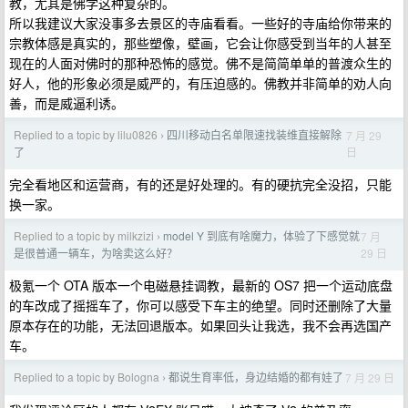
教，尤其是佛学这种复杂的。
所以我建议大家没事多去景区的寺庙看看。一些好的寺庙给你带来的
宗教体感是真实的，那些塑像，壁画，它会让你感受到当年的人甚至
现在的人面对佛时的那种恐怖的感觉。佛不是简简单单的普渡众生的
好人，他的形象必须是威严的，有压迫感的。佛教并非简单的劝人向
善，而是威逼利诱。
Replied to a topic by lilu0826
四川移动白名单限速找装维直接解除
7 月 29
›
日
了
完全看地区和运营商，有的还是好处理的。有的硬抗完全没招，只能
换一家。
Replied to a topic by milkzizi
model Y 到底有啥魔力，体验了下感觉就
7 月
›
29 日
是很普通一辆车，为啥卖这么好？
极氪一个 OTA 版本一个电磁悬挂调教，最新的 OS7 把一个运动底盘
的车改成了摇摇车了，你可以感受下车主的绝望。同时还删除了大量
原本存在的功能，无法回退版本。如果回头让我选，我不会再选国产
车。
Replied to a topic by Bologna
都说生育率低，身边结婚的都有娃了
7 月 29 日
›