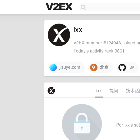
ixx
V2EX member #124943, joined on
Today's activity rank
9861
jisuye.com
北京
iuv
ixx
提问
技术话
Per ixx's set