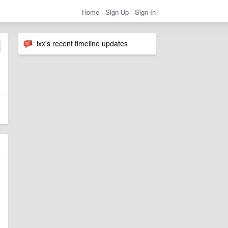
Home
Sign Up
Sign In
ixx's recent timeline updates