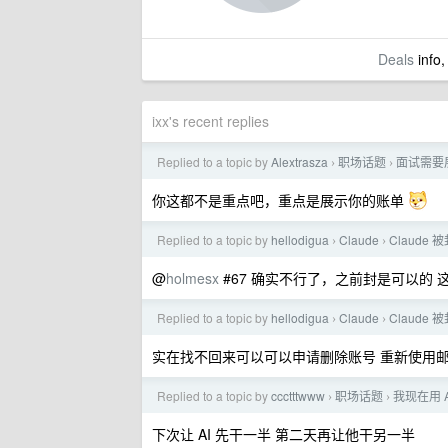
Deals
info,
ixx's recent replies
Replied to a topic by
Alextrasza
职场话题
面试需要展示
›
›
你这都不是重点吧，重点是展示你的账单
Replied to a topic by
hellodigua
Claude
Claude
›
›
@
holmesx
#67 确实不行了，之前封是可以的 
Replied to a topic by
hellodigua
Claude
Claude
›
›
实在找不回来可以可以申请删除账号 重新使用邮箱/g
Replied to a topic by
ccctttwww
职场话题
我现在用 
›
›
下次让 AI 先干一半 第二天再让他干另一半