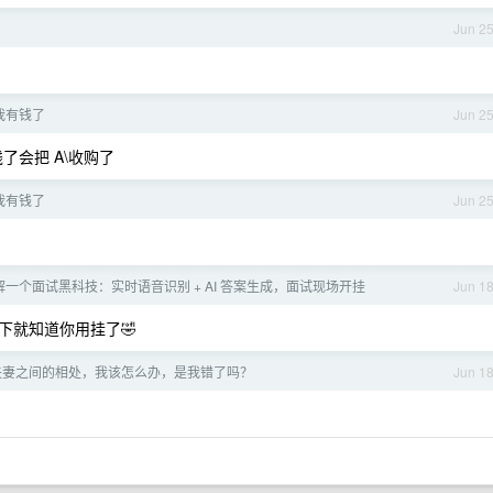
Jun 2
后我有钱了
Jun 2
了会把 A\收购了
后我有钱了
Jun 2
解一个面试黑科技：实时语音识别 + AI 答案生成，面试现场开挂
Jun 1
下就知道你用挂了🤣
夫妻之间的相处，我该怎么办，是我错了吗？
Jun 1