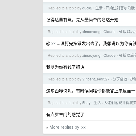
Replied to a topic by
duck2
生活
开始注射替尔泊肽
›
›
记得适量有氧，先从最简单的溜达开始
Replied to a topic by
ximaoyang
Claude
AI 版以
›
›
@
ixx
...没打完按错发出去了，我想说以为你有钱
Replied to a topic by
ximaoyang
Claude
AI 版以
›
›
我以为你有钱了把 A
Replied to a topic by
VincentLee9527
分享创造
拆
›
›
这东西咋说呢，有时候问啥你都能答上来反而一
Replied to a topic by
5boy
生活
大佬们客观评价我
›
›
有点罗生门的感觉了
More replies by ixx
»