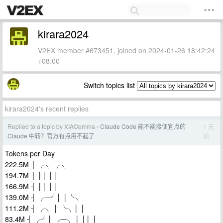
kirara2024
V2EX member #673451, joined on 2024-01-26 18:42:24
+08:00
Switch topics list
kirara2024's recent replies
Replied to a topic by XIAOemma
Claude Code 能不能接便宜点的
1 天
›
前
Claude 中转？官方有点用不起了
Tokens per Day
222.5M ┼ ╭╮ ╭╮
194.7M ┤ ││ ││
166.9M ┤ ││ ││
139.0M ┤ ╭─╯│ │╰╮
111.2M ┤ ╭╮ │ ╰╮│ │
83.4M ┤ ╭╯│ ╭─╮ │ ││ │