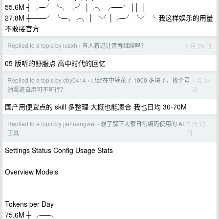
55.6M ┤ ╭─╯ ╰╮ ╭╯ │╭╮ ╭──╯ ││ │
27.8M ┼───╯ ╰─╮╭╮ │ ╰╯│╭─╯ ╰╯ ╰ 我这样娱乐的用量
不敢接官方
Replied to a topic by lusxh
有人看过让青春继续吗？
7 月 28 日
›
05 版听的舒服点 高中时代的回忆
Replied to a topic by cby0414
已经在中转花了 1000 多块了，找个号
7 月 25
›
日
池渠道自用可不可行？
国产用便宜点的 skill 多整理 大概也能凑合 我也日均 30-70M
Replied to a topic by jiehuangwei
想了解下大家日常编码使用的 AI
7 月 15
›
日
工具
Settings Status Config Usage Stats
Overview Models
Tokens per Day
75.6M ┼ ╭──╮