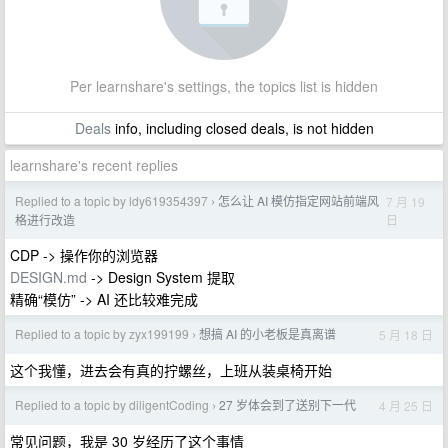
Per learnshare's settings, the topics list is hidden
Deals
info, including closed deals, is not hidden
learnshare's recent replies
Replied to a topic by ldy619354397
怎么让 AI 模仿指定网站前端风
7 月 19
›
日
格进行改造
CDP -> 操作你的浏览器
DESIGN.md
-> Design System 提取
精确“模仿” -> AI 还比较难完成
Replied to a topic by zyx199199
想搞 AI 的小老板是真离谱
5 月 18 日
›
这个我懂，进去会有真的拧螺丝，上班从装桌椅开始
Replied to a topic by diligentCoding
27 岁体会到了送别下一代
4 月 25 日
›
常见问题，我是 30 岁经历了这个事情