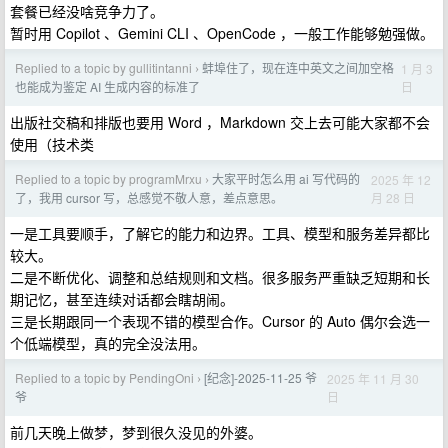
套餐已经没啥竞争力了。
暂时用 Copilot 、Gemini CLI 、OpenCode ，一般工作能够勉强做。
Replied to a topic by gullitintanni
蚌埠住了，现在连中英文之间加空格
1 月 3
›
日
也能成为鉴定 AI 生成内容的标准了
出版社交稿和排版也要用 Word ，Markdown 交上去可能大家都不会
使用（技术类
Replied to a topic by programMrxu
大家平时怎么用 ai 写代码的
2025 年 12
›
月 28 日
了，我用 cursor 写，总感觉不敬人意，差点意思。
一是工具要顺手，了解它的能力和边界。工具、模型和服务差异都比
较大。
二是不断优化、调整和总结规则和文档。很多服务严重缺乏短期和长
期记忆，甚至连续对话都会瞎胡闹。
三是长期跟同一个表现不错的模型合作。Cursor 的 Auto 偶尔会选一
个低端模型，真的完全没法用。
Replied to a topic by PendingOni
[纪念]-2025-11-25 爷
2025 年 11 月 30
›
日
爷
前几天晚上做梦，梦到很久没见的外婆。