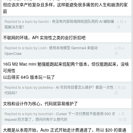
但应该庆幸产检复杂且多样，这样能避免很多痛苦的人生和崩溃的家
庭
Replied to a topic by lianchi
有没有内部局域网给团队用的 AI 辅助编
4 月 4
›
日
程解决方案？
不联网的环境，API 实效性之类的会打折扣吧
Replied to a topic by Livid
使用本地模型 Gemma4 来驱动
4 月 4
›
日
OpenClaw
16G M2 Mac mini 勉强能跑起来低配两个版本，但仅能跑起来，没啥
可用性
以后得买 64G 版本玩一玩了
Replied to a topic by jacketma
AI 写的项目要怎么维护？都是一次性
2 月 23
›
日
代码吗？
文档和设计作为核心，代码就容易维护了
Replied to a topic by bocchiair
Cursor 下一次付费就不能使用 500 次
1 月
›
10 日
request 的方案了，想问问有什么替代的
大概是从本周开始，Auto 正式开始走计费通道了，所以 $20 的普通