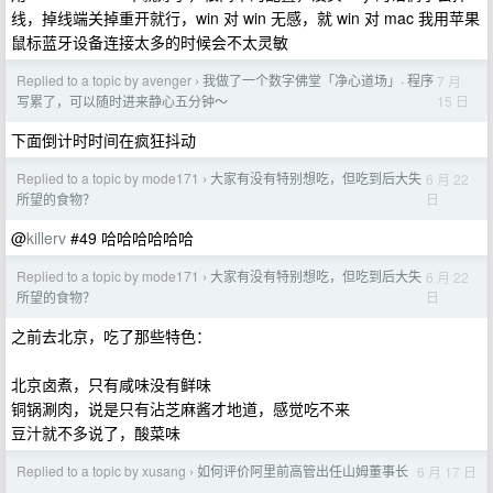
线，掉线端关掉重开就行，win 对 win 无感，就 win 对 mac 我用苹果
鼠标蓝牙设备连接太多的时候会不太灵敏
Replied to a topic by avenger
我做了一个数字佛堂「净心道场」· 程序
7 月
›
15 日
写累了，可以随时进来静心五分钟～
下面倒计时时间在疯狂抖动
Replied to a topic by mode171
大家有没有特别想吃，但吃到后大失
6 月 22
›
日
所望的食物？
@
killerv
#49 哈哈哈哈哈哈
Replied to a topic by mode171
大家有没有特别想吃，但吃到后大失
6 月 22
›
日
所望的食物？
之前去北京，吃了那些特色：
北京卤煮，只有咸味没有鲜味
铜锅涮肉，说是只有沾芝麻酱才地道，感觉吃不来
豆汁就不多说了，酸菜味
Replied to a topic by xusang
如何评价阿里前高管出任山姆董事长
6 月 17 日
›