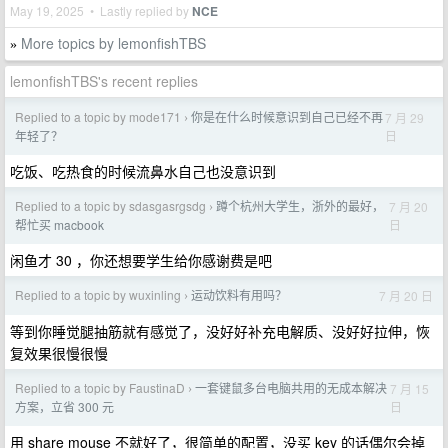
May 19, 2025 • Lastly replied by
NCE
More topics by lemonfishTBS
»
lemonfishTBS's recent replies
Replied to a topic by mode171
你是在什么时候意识到自己已经不再
7 月 29
›
日
年轻了？
吃饭、吃热食的时候流鼻水自己也没意识到
Replied to a topic by sdasgasrgsdg
蹲个杭州大学生，浙外的最好，
7 月 20
›
日
帮忙买 macbook
闲鱼才 30 ，你还想要学生给你感谢费是吧
Replied to a topic by wuxinling
运动饮料有用吗？
7 月 20 日
›
等到你睡觉腿抽筋就有感觉了，没好好补充电解质、没好好拉伸，恢
复效果很慢很慢
Replied to a topic by FaustinaD
一套键鼠多台电脑共用的无成本解决
7 月 15
›
日
方案，立省 300 元
用 share mouse 不就好了，很简单的配置，没买 key 的话偶尔会掉