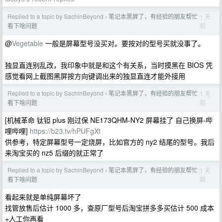
Replied to a topic by SachinBeyond
笔记本黑屏了，有经验的朋友帮忙
1 天
›
前
看下啥问题
@
Vegetable
一般是屏幕型号没买对。要按对的型号买就没事了。
独显直连别乱改，我印象中就是和这个有关系，当时摸黑在 BIOS 凭
感觉看网上截图黑屏按方向键调出来的独显直连才能外接用
Replied to a topic by SachinBeyond
笔记本黑屏了，有经验的朋友帮忙
1 天
›
前
看下啥问题
[机械革命 钛钽 plus 刚过保 NE173QHM-NY2 屏幕挂了 自己换屏-哔
哩哔哩]
https://b23.tv/hPUFgXt
供参考，特定屏幕型号一定烧屏，比如官方的 ny2 结尾的型号。我后
来淘宝买的 nz5 后缀的就正常了
Replied to a topic by SachinBeyond
笔记本黑屏了，有经验的朋友帮忙
1 天
›
前
看下啥问题
看起来就是单纯屏幕坏了
找管放售后估计 1000 多，查原厂型号后淘宝拼多多买估计 500 成本
+人工你再看