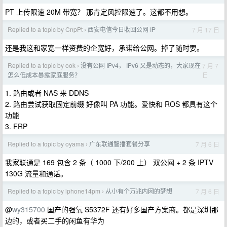
PT 上传限速 20M 带宽？ 那肯定风控限速了。这都不用想。
Replied to a topic by CnpPt
西安电信今日收回公网 IP
7 月 17 日
›
还是我这和家宽一样资费的企宽好，承诺给公网。掉了随时要。
Replied to a topic by ook
没有公网 IPv4， IPv6 又是动态的，大家现在
7 月 7
›
日
怎么低成本暴露家庭服务？
1. 路由或者 NAS 来 DDNS
2. 路由尝试获取固定前缀 好像叫 PA 功能。爱快和 ROS 都具有这个
功能
3. FRP
Replied to a topic by oyama
广东联通智播套餐分享
7 月 6 日
›
我家联通是 169 包含 2 条（ 1000 下/200 上） 双公网 + 2 条 IPTV
130G 流量和通话。
Replied to a topic by iphone14pm
从小有个万兆内网的梦想
7 月 6 日
›
@
wy315700
国产的强氧 S5372F 还有好多国产方案商。都是深圳那
边的，或者买二手的闲鱼有华为