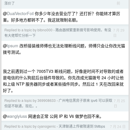
前
涨价了
@
DualVectorFoil
你多少年没去营业厅了？还打折？你能转才算厉
害。好多地方都转不了。我这就限制名额。
Replied to a topic by blbno000
路由器频繁重新拨号影响使用，有没
7 月 29
›
日
有大佬帮忙分析一下
@
Ipsum
改桥接装维师傅也无法处理断线问题，师傅只会让你改光猫
拨号测试。
我之前遇到过一个 7005TV3 断线问题，好像是时间不对导致的或者
是电信的什么狗屁后台插件导致的。你先改成光猫拨号 24 小时让他
和上级 NTP 服务器同步或者某些插件同步。然后过 1 天在改回来就
好了。
Replied to a topic by 369908633
广州电信黑房子原来 ipv6 可以获取
7 月 25
›
日
但是不联通，现在。。
@
wanglyluss
网速会正常 公网 IP 和 V6 做梦也回不来。
Replied to a topic by cyanogenic
天津联通上传被限速到 5Mbps
7 月 24 日
›