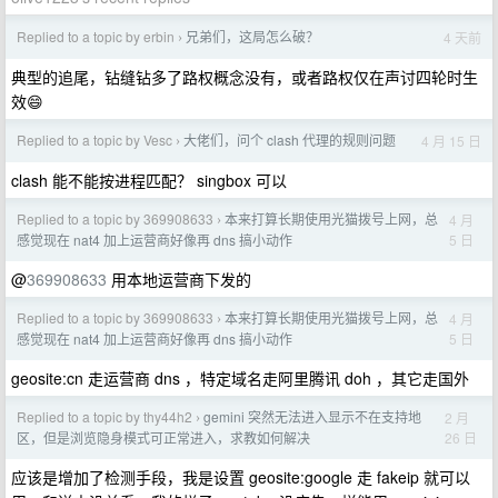
Replied to a topic by erbin
兄弟们，这局怎么破？
4 天前
›
典型的追尾，钻缝钻多了路权概念没有，或者路权仅在声讨四轮时生
效😄
Replied to a topic by Vesc
大佬们，问个 clash 代理的规则问题
4 月 15 日
›
clash 能不能按进程匹配？ singbox 可以
Replied to a topic by 369908633
本来打算长期使用光猫拨号上网，总
4 月
›
5 日
感觉现在 nat4 加上运营商好像再 dns 搞小动作
@
369908633
用本地运营商下发的
Replied to a topic by 369908633
本来打算长期使用光猫拨号上网，总
4 月
›
5 日
感觉现在 nat4 加上运营商好像再 dns 搞小动作
geosite:cn 走运营商 dns ，特定域名走阿里腾讯 doh ，其它走国外
Replied to a topic by thy44h2
gemini 突然无法进入显示不在支持地
2 月
›
26 日
区，但是浏览隐身模式可正常进入，求教如何解决
应该是增加了检测手段，我是设置 geosite:google 走 fakeip 就可以