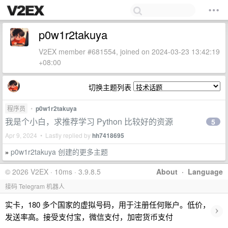
p0w1r2takuya
V2EX member #681554, joined on 2024-03-23 13:42:19
+08:00
切换主题列表
程序员
•
p0w1r2takuya
我是个小白，求推荐学习 Python 比较好的资源
5
Apr 9, 2024 • Lastly replied by
hh7418695
p0w1r2takuya 创建的更多主题
»
© 2026 V2EX · 10ms · 3.9.8.5
About
·
Language
接码 Telegram 机器人
实卡，180 多个国家的虚拟号码，用于注册任何账户。低价，
›
发送率高。接受支付宝，微信支付，加密货币支付