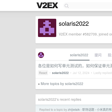
solaris2022
V2EX member #582709, joined on
solaris2022
提问
技
各位是如何写单元测试的，如何保证单元
React
•
solaris2022
•
Jul 12, 2024
• Lastly replie
More topics by solaris2022
»
solaris2022's recent replies
Replied to a topic by
zhijietalk
职场话题
小米真的有
›
›