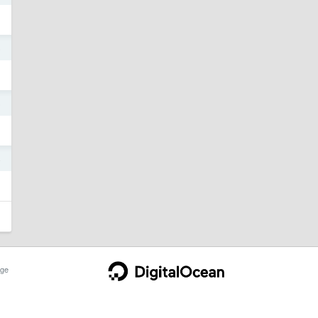
5
5
4
ge