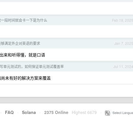
放一段时间就会卡一下是为什么
Feb 18, 202
能够满足外企对英语的要求
Jan 7, 202
出来和听得懂，就是口语
写单元测试的，如何保证单元测试覆盖率
Jul 11, 202
辑尚未有好的解决方案来覆盖
·
FAQ
·
Solana
·
2375 Online
Highest 6679
·
Select Langua