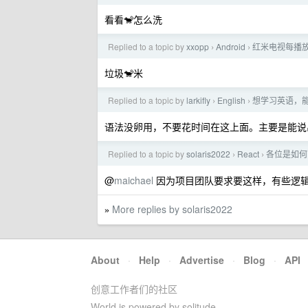
看看🐒怎么洗
Replied to a topic by
xxopp
Android
红米电视每播
›
›
垃圾🐒米
Replied to a topic by
larkifly
English
想学习英语，
›
›
语法没卵用，不要花时间在这上面。主要是能说
Replied to a topic by
solaris2022
React
各位是如何
›
›
@
maichael
因为项目团队要求要这样，有些逻
More replies by solaris2022
»
About
·
Help
·
Advertise
·
Blog
·
API
创意工作者们的社区
World is powered by solitude