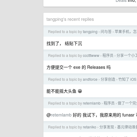
Deals
info,
tangping's recent replies
Replied to a topic by
tangping
问与答
苹果手机，怎
›
›
找到了， 结贴下沉
Replied to a topic by
ccctttwww
程序员
分享一个小工具
›
›
方便提交一个 exe 的 Releases 吗
Replied to a topic by
andforce
分享创造
竹知了 iOS
›
›
能不能摇大头鱼 😁
Replied to a topic by
retemlamb
程序员
做了一个完全
›
›
@
retemlamb
好的 我试下，我原来用的 funasr
Replied to a topic by
retaniko
分享发现
基元律动准备引
›
›