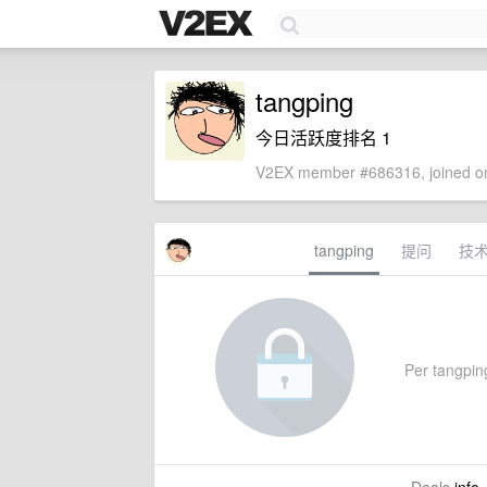
tangping
今日活跃度排名 1
V2EX member #686316, joined on
tangping
提问
技
Per tangping