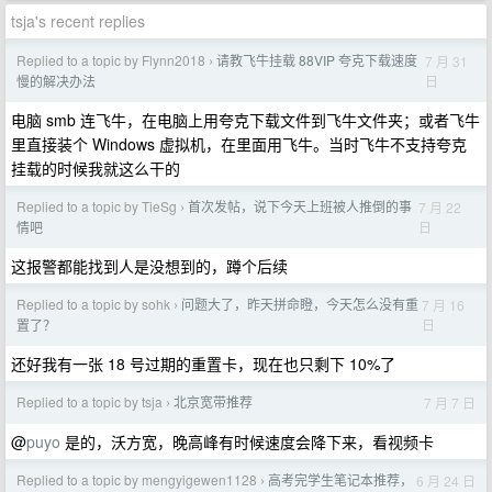
tsja's recent replies
Replied to a topic by Flynn2018
请教飞牛挂载 88VIP 夸克下载速度
7 月 31
›
日
慢的解决办法
电脑 smb 连飞牛，在电脑上用夸克下载文件到飞牛文件夹；或者飞牛
里直接装个 Windows 虚拟机，在里面用飞牛。当时飞牛不支持夸克
挂载的时候我就这么干的
Replied to a topic by TieSg
首次发帖，说下今天上班被人推倒的事
7 月 22
›
日
情吧
这报警都能找到人是没想到的，蹲个后续
Replied to a topic by sohk
问题大了，昨天拼命瞪，今天怎么没有重
7 月 16
›
日
置了？
还好我有一张 18 号过期的重置卡，现在也只剩下 10%了
Replied to a topic by tsja
北京宽带推荐
7 月 7 日
›
@
puyo
是的，沃方宽，晚高峰有时候速度会降下来，看视频卡
Replied to a topic by mengyigewen1128
高考完学生笔记本推荐，
6 月 24 日
›