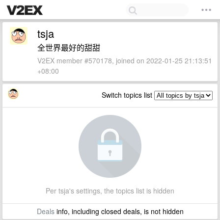
tsja
全世界最好的甜甜
V2EX member #570178, joined on 2022-01-25 21:13:51
+08:00
Switch topics list
Per tsja's settings, the topics list is hidden
Deals
info, including closed deals, is not hidden