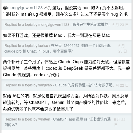
@
mengyigewen1128
不打游戏，但说实话 neo 的 8g 真不太够用，
当时我的 m1 的 8g 都难受，现在这么多年过去了还是买个 16g 的吧
Replied to a topic by mengyigewen1128
高考完学生笔记本推荐，
6 月 23 日
›
如果不打游戏，还是很推荐 Mac ，我大一到现在都是 Mac
Replied to a topic by kurisu
在今天（260623）想选一个订阅开通，
6 月
›
23 日
claude pro 和 ChatGPT plus，哪个更值得？
两个都开了三个月了，体感上 Claude Oups 能力绝对无敌，但是额度
捉襟见肘。某些程度上 codex 和 DeepSeek 感觉差距都不大。我一般
Claude 做规划，codex 写代码
Replied to a topic by tianjiyao
Claude 的身份验证 -这个太夸张了吧
6 月 22 日
›
就给 A\狂的吧，就是仗着自己模型能力强，为所欲为作妖。风水总是
轮流转的，等 ChatGPT ，Gemini 甚至国产模型的性价比上来之后，
A\的优势弱了也就不会这么多破事儿了
Replied to a topic by win8en
ChatGPT app 提示 ssl 证书错误有遇
6 月 22
›
日
到的么？