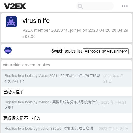
virusinlife
V2EX member #625071, joined on 2023-04-20 20:04:29
+08:00
Switch topics list
virusinlife's recent replies
Replied to a topic by Mason2021
22 年炒“元宇宙”房产的现
2023 年 4 月
›
21 日
在怎么样了？
已经快挂了
Replied to a topic by nvideo
集群系统与分布式系统有什么
2023 年 4 月 21
›
日
区别！
逻辑概念是不一样的
Replied to a topic by hashen882we
智能聊天项目启动
2023 年 4 月 21 日
›