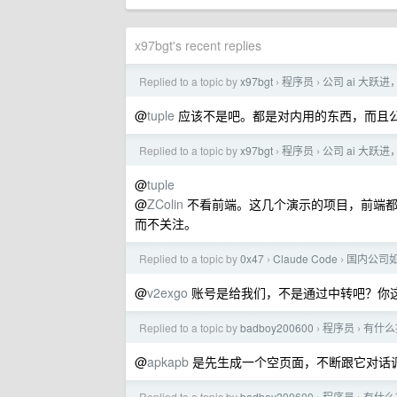
x97bgt's recent replies
Replied to a topic by
x97bgt
程序员
公司 ai 大跃进
›
›
@
tuple
应该不是吧。都是对内用的东西，而且
Replied to a topic by
x97bgt
程序员
公司 ai 大跃进
›
›
@
tuple
@
ZColin
不看前端。这几个演示的项目，前端都很
而不关注。
Replied to a topic by
0x47
Claude Code
国内公司如何
›
›
@
v2exgo
账号是给我们，不是通过中转吧？你这个
Replied to a topic by
badboy200600
程序员
有什么提
›
›
@
apkapb
是先生成一个空页面，不断跟它对话调
Replied to a topic by
badboy200600
程序员
有什么提