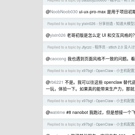
›
›
@
NoobNoob030
ui-ux-pro-max 是用于项
Replied to a topic by
yixin026
分享创造
知道大模型
›
›
@
yixin026
老哥初版是怎么定 UI 和交互风格的？
Replied to a topic by
Jtyczc
程序员
sttich 2.0 没
›
›
@
caocong
我也遇到页面风格不一致的问题。看
Replied to a topic by
x97bgt
OpenClaw
小主机配置
›
›
@
rb6221
不是。我可以往这些 openclaw 
一玩，体验一下。如果真的能带来生产力，那就
Replied to a topic by
x97bgt
OpenClaw
小主机配置
›
›
@
wat4me
#8 nanobot 我跑过，但是想接
Replied to a topic by
x97bgt
OpenClaw
小主机配置
›
›