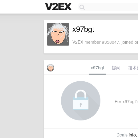
x97bgt
V2EX member #358047, joined on
x97bgt
提问
技术
Per x97bgt's
Deals
info,