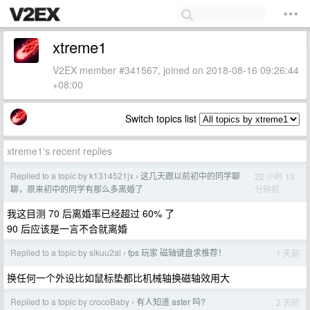
xtreme1
V2EX member #341567, joined on 2018-08-16 09:26:44
+08:00
Switch topics list
xtreme1's recent replies
Replied to a topic by k1314521jx
这几天跟以前初中的同学聊
22 小时 13
›
分钟前
聊，原来初中的同学有那么多离婚了
我这目测 70 后离婚率已经超过 60% 了
90 后应该是一言不合就离婚
Replied to a topic by sikuu2al
fps 玩家 磁轴键盘求推荐！
1 天前
›
换任何一个外设比如鼠标垫都比机械轴换磁轴效用大
Replied to a topic by crocoBaby
有人知道 aster 吗?
2 天前
›