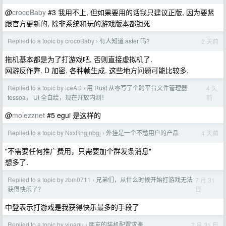
@
crocoBaby
#3 我用不上, 但如果要用的话我只建议正版, 因为要紧
跟官方更新的, 除非系统和玩的游戏版本都锁死
Replied to a topic by crocoBaby
有人知道 aster 吗?
2 天前
›
拖机基本都是为了打游戏吧, 否则直接虚拟机了.
网游反作弊. D 加密. 各种帧生成. 这些地方问题可能比较多.
Replied to a topic by iceAD
用 Rust 从零写了个跨平台文件管理器
4 天
›
前
tessoa， UI 全自绘，现在开放内测！
@
molezznet
#5 egui 是这样的
Replied to a topic by NxxRngjnbgj
外挂是一个不愁用户的产品
4 天前
›
"不需要任何推广费用，只需要加个群发条消息"
想多了.
Replied to a topic by zbm0711
兄弟们，从什么时候开始打游戏无法
7 月 31
›
日
获得快乐了？
中登表示打游戏是我获得快乐最多的手段了
Replied to a topic by yinaqu
朋友的装机配置求鉴
7 月 31 日
›