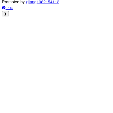
Promoted by
xjiang1982154112
PRO
❯