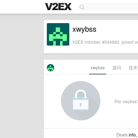
xwybss
V2EX member #544882, joined on
xwybss
提问
技术
Per xwybss's
Deals
info,