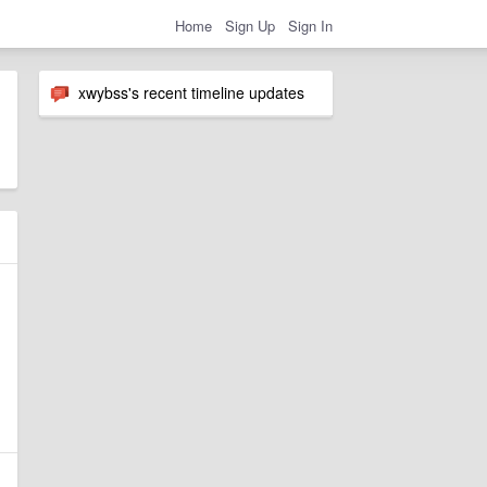
Home
Sign Up
Sign In
xwybss's recent timeline updates