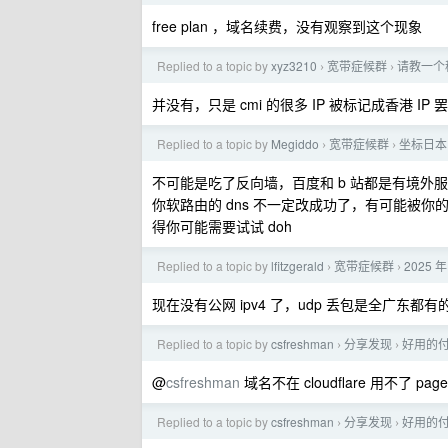
free plan ，域名续费，没有观察到这个现象
Replied to a topic by
xyz3210
宽带症候群
请教一个
›
›
并没有，只是 cmi 的很多 IP 被标记成香港 
Replied to a topic by
Megiddo
宽带症候群
坐标日本
›
›
不可能是吃了反向墙，百度和 b 站都是有境外
你软路由的 dns 不一定改成功了，有可能被你的上一
得你可能需要试试 doh
Replied to a topic by
lfitzgerald
宽带症候群
2025
›
›
现在没有公网 ipv4 了，udp 丢包是全广东都有
Replied to a topic by
csfreshman
分享发现
好用的付
›
›
@
csfreshman
域名不在 cloudflare 用不了 pa
Replied to a topic by
csfreshman
分享发现
好用的付
›
›