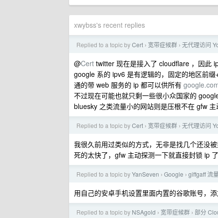
xwybss's recent replies
Replied to a topic by
Cert
宽带症候群
无代理访问 You
›
›
@
Cert
twitter 现在是接入了 cloudflare ，因此
google 系的 ipv6 是有逻辑的，固定的地区
通的带 web 服务的 ip 都可以供所有
google.co
不过现在可能也就只剩一些很小众国家的 google we
bluesky 之类流量小的网站则是压根不在 gfw 
Replied to a topic by
Cert
宽带症候群
无代理访问 You
›
›
我很久前用过类似的方式，无非是找几个还没被封的 
死的太快了，gfw 主动探测一下就直接封锁 ip 
Replied to a topic by
YanSeven
Google
giffgaf
›
›
用自己的安卓手机设置里面内置的谷歌账号，添加
Replied to a topic by
NSAgold
宽带症候群
部分 Cl
›
›