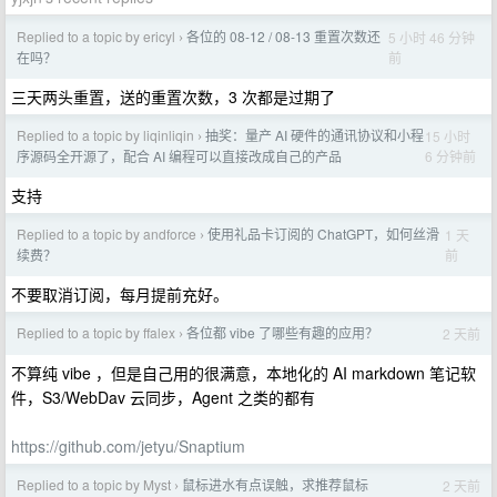
Replied to a topic by ericyl
各位的 08-12 / 08-13 重置次数还
5 小时 46 分钟
›
前
在吗？
三天两头重置，送的重置次数，3 次都是过期了
Replied to a topic by liqinliqin
抽奖：量产 AI 硬件的通讯协议和小程
15 小时
›
6 分钟前
序源码全开源了，配合 AI 编程可以直接改成自己的产品
支持
Replied to a topic by andforce
使用礼品卡订阅的 ChatGPT，如何丝滑
1 天
›
前
续费？
不要取消订阅，每月提前充好。
Replied to a topic by ffalex
各位都 vibe 了哪些有趣的应用？
2 天前
›
不算纯 vibe ，但是自己用的很满意，本地化的 AI markdown 笔记软
件，S3/WebDav 云同步，Agent 之类的都有
https://github.com/jetyu/Snaptium
Replied to a topic by Myst
鼠标进水有点误触，求推荐鼠标
2 天前
›