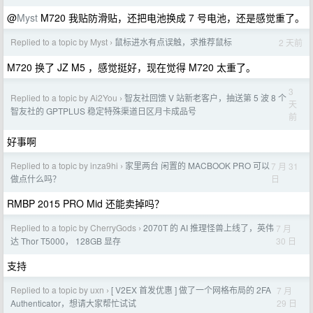
@
Myst
M720 我贴防滑贴，还把电池换成 7 号电池，还是感觉重了。
Replied to a topic by Myst
鼠标进水有点误触，求推荐鼠标
2 天前
›
M720 换了 JZ M5 ，感觉挺好，现在觉得 M720 太重了。
3
Replied to a topic by Ai2You
智友社回馈 V 站新老客户，抽送第 5 波 8 个
›
天
智友社的 GPTPLUS 稳定特殊渠道日区月卡成品号
前
好事啊
Replied to a topic by inza9hi
家里两台 闲置的 MACBOOK PRO 可以
7 月 31
›
日
做点什么吗？
RMBP 2015 PRO Mid 还能卖掉吗？
Replied to a topic by CherryGods
2070T 的 AI 推理怪兽上线了，英伟
7 月
›
30 日
达 Thor T5000， 128GB 显存
支持
Replied to a topic by uxn
[ V2EX 首发优惠 ] 做了一个网格布局的 2FA
7 月
›
29 日
Authenticator，想请大家帮忙试试