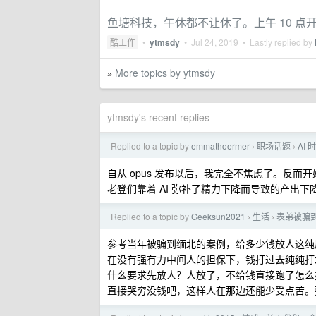
鱼塘科技，午休都不让休了。上午 10 点开始
酷工作
•
ytmsdy
•
Jul 24, 2019
• Lastly replied by
More topics by ytmsdy
»
ytmsdy's recent replies
Replied to a topic by
emmathoermer
职场话题
AI
›
›
自从 opus 发布以后，我完全不焦虑了。反
老登们靠着 AI 弥补了精力下降而导致的产出下
Replied to a topic by
Geeksun2021
生活
表弟被骗
›
›
参考当年被骗到缅北的案例，给多少钱放人这纯
在没有强有力中间人的担保下，钱打过去纯纯打
什么要求先放人？人放了，不给钱直接跑了怎么
直接哭穷没钱吧，这样人在那边还能少受点苦。