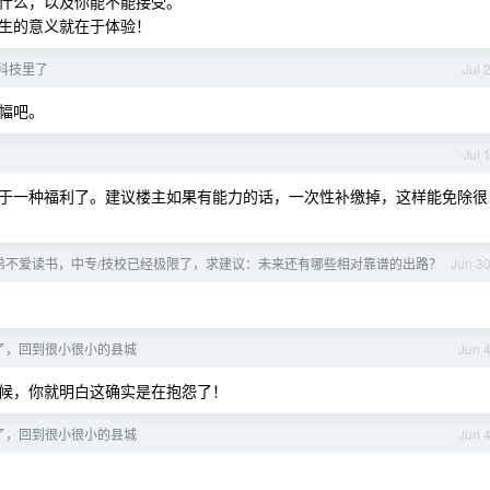
什么，以及你能不能接受。
生的意义就在于体验！
科技里了
Jul 
幅吧。
Jul 
于一种福利了。建议楼主如果有能力的话，一次性补缴掉，这样能免除很
弟不爱读书，中专/技校已经极限了，求建议：未来还有哪些相对靠谱的出路？
Jun 3
了，回到很小很小的县城
Jun 
的时候，你就明白这确实是在抱怨了！
了，回到很小很小的县城
Jun 