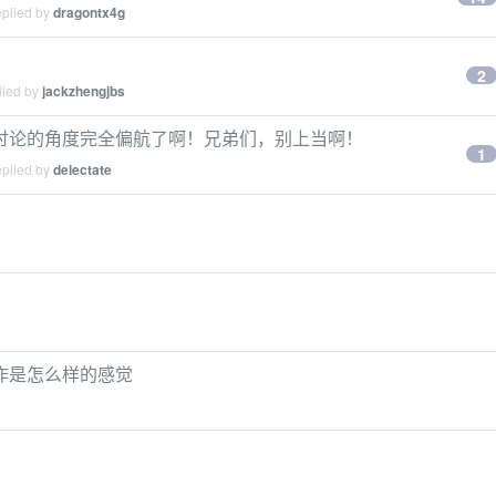
eplied by
dragontx4g
2
lied by
jackzhengjbs
讨论的角度完全偏航了啊！兄弟们，别上当啊！
1
eplied by
delectate
作是怎么样的感觉