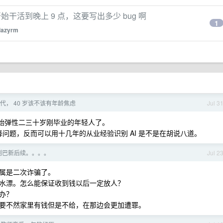
干活到晚上 9 点，这要写出多少 bug 啊
1
lazyrm
 时代， 40 岁该不该有年龄焦虑
Jul 3
而开始弹性二三十岁刚毕业的年轻人了。
降问题，反而可以用十几年的从业经验识别 AI 是不是在胡说八道。
到巴新后续。。。。
Jul 2
属是二次诈骗了。
水漂。怎么能保证收到钱以后一定放人？
办？
要不然家里有钱但是不给，在那边会更加遭罪。