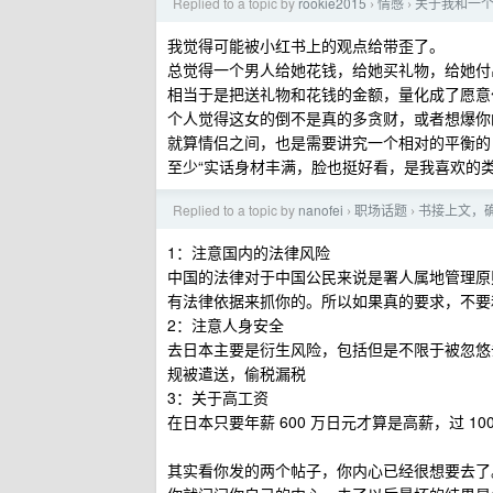
Replied to a topic by
rookie2015
情感
关于我和一
›
›
我觉得可能被小红书上的观点给带歪了。
总觉得一个男人给她花钱，给她买礼物，给她付
相当于是把送礼物和花钱的金额，量化成了愿意
个人觉得这女的倒不是真的多贪财，或者想爆你
就算情侣之间，也是需要讲究一个相对的平衡的
至少“实话身材丰满，脸也挺好看，是我喜欢的类
Replied to a topic by
nanofei
职场话题
书接上文，
›
›
1：注意国内的法律风险
中国的法律对于中国公民来说是署人属地管理原
有法律依据来抓你的。所以如果真的要求，不要
2：注意人身安全
去日本主要是衍生风险，包括但是不限于被忽悠
规被遣送，偷税漏税
3：关于高工资
在日本只要年薪 600 万日元才算是高薪，过 
其实看你发的两个帖子，你内心已经很想要去了