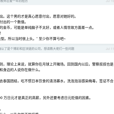
个教师恋爱一年的经历
Jul 1
出。这个男的才是真心愿意付出，愿意对她好的。
付出的一个数值。
的金币，可能是单纯脑子不太好，或者人情世故方面差一点。
！
型。所以当时很上头。” 至少你不算亏吧~
确认了是个博彩和区块链的公司，想请教大佬们一些问题
Jul 1
则，理论上来说，就算你在月球上开赌场。回到国内以后，警察叔叔也是
和身边的人说你在做什么。
去泰国团结，吃不惯日本饮食的清汤寡水，洗泡泡浴感染梅毒，签证不合
1000 万日元才是真正的高薪，另外还要考虑日元贬值的因素。
。