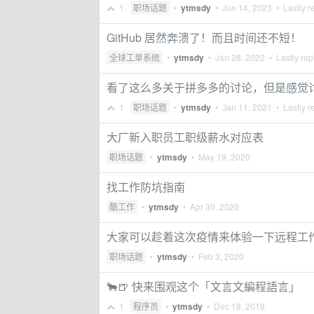
1
职场话题
•
ytmsdy
•
Jun 14, 2023
• Lastly r
GitHub 居然奔溃了！而且时间还不短！
全球工单系统
•
ytmsdy
•
Jan 28, 2022
• Lastly rep
看了这么多关于拼多多的讨论，但是感觉
1
职场话题
•
ytmsdy
•
Jan 11, 2021
• Lastly r
大厂新入职员工职级薪水对应表
职场话题
•
ytmsdy
•
May 19, 2020
找工作防坑指南
酷工作
•
ytmsdy
•
Apr 30, 2020
大家可以趁着这次疫情来体验一下远程工
职场话题
•
ytmsdy
•
Feb 3, 2020
🐂🍺 快来围观这个「文言文編程語言」
1
程序员
•
ytmsdy
•
Dec 18, 2019