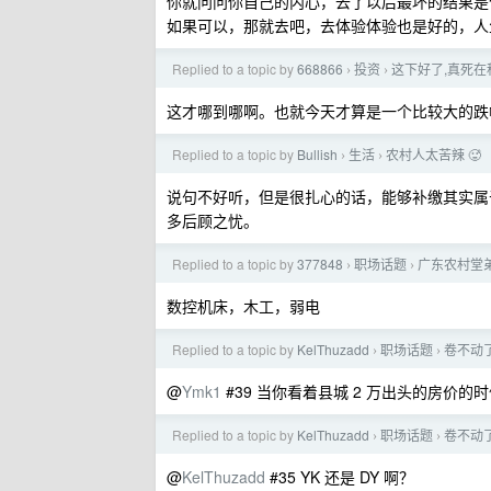
你就问问你自己的内心，去了以后最坏的结果是
如果可以，那就去吧，去体验体验也是好的，人
Replied to a topic by
668866
投资
这下好了,真死在
›
›
这才哪到哪啊。也就今天才算是一个比较大的跌
Replied to a topic by
Bullish
生活
农村人太苦辣 🥵
›
›
说句不好听，但是很扎心的话，能够补缴其实属
多后顾之忧。
Replied to a topic by
377848
职场话题
广东农村堂
›
›
数控机床，木工，弱电
Replied to a topic by
KelThuzadd
职场话题
卷不动
›
›
@
Ymk1
#39 当你看着县城 2 万出头的房价
Replied to a topic by
KelThuzadd
职场话题
卷不动
›
›
@
KelThuzadd
#35 YK 还是 DY 啊？