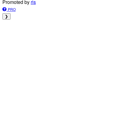
Promoted by
ris
PRO
❯