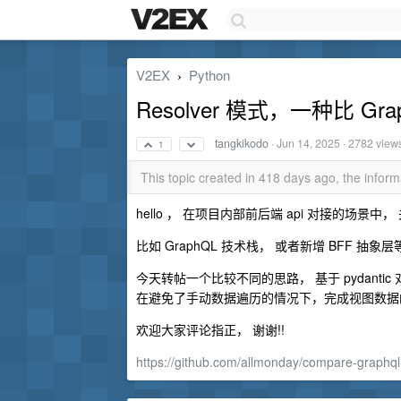
V2EX
Python
›
Resolver 模式，一种比 Gr
tangkikodo
·
Jun 14, 2025
· 2782 view
1
This topic created in 418 days ago, the info
hello ， 在项目内部前后端 api 对接的场
比如 GraphQL 技术栈， 或者新增 BFF 抽象
今天转帖一个比较不同的思路， 基于 pydantic 对象组
在避免了手动数据遍历的情况下，完成视图数据
欢迎大家评论指正， 谢谢!!
https://github.com/allmonday/compare-graphql