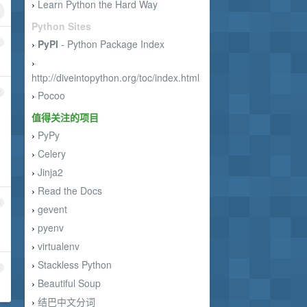
Learn Python the Hard Way
›
Python Sites
PyPI
- Python Package Index
1
›
›
http://diveintopython.org/toc/index.html
2
Pocoo
›
值得关注的项目
PyPy
›
Celery
›
Jinja2
›
Read the Docs
›
3
gevent
›
pyenv
›
virtualenv
›
Stackless Python
›
4
Beautiful Soup
›
结巴中文分词
›