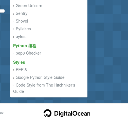
Green Unicorn
›
Sentry
›
Shovel
›
Pyflakes
›
pytest
›
Python 编程
pep8 Checker
›
Styles
PEP 8
›
Google Python Style Guide
›
Code Style from The Hitchhiker's
›
Guide
ge