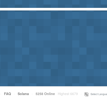
·
FAQ
·
Solana
·
5258 Online
Highest 6679
·
Select Langua