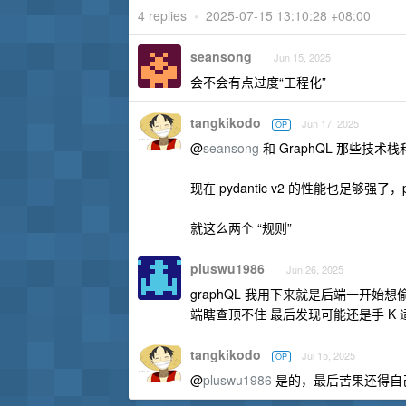
4 replies
•
2025-07-15 13:10:28 +08:00
seansong
Jun 15, 2025
会不会有点过度“工程化”
tangkikodo
Jun 17, 2025
OP
@
seansong
和 GraphQL 那些技
现在 pydantic v2 的性能也足够强了，
就这么两个 “规则”
pluswu1986
Jun 26, 2025
graphQL 我用下来就是后端一开始想
端瞎查顶不住 最后发现可能还是手 K
tangkikodo
Jul 15, 2025
OP
@
pluswu1986
是的，最后苦果还得自