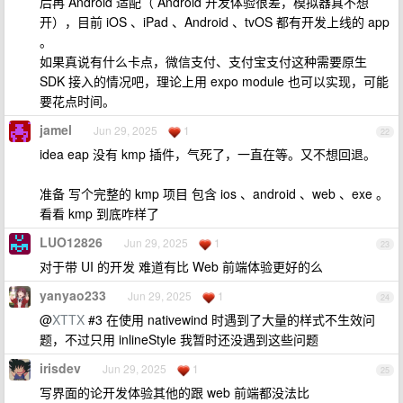
后再 Android 适配（ Android 开发体验很差，模拟器真不想
开），目前 iOS 、iPad 、Android 、tvOS 都有开发上线的 app
。
如果真说有什么卡点，微信支付、支付宝支付这种需要原生
SDK 接入的情况吧，理论上用 expo module 也可以实现，可能
要花点时间。
jamel
Jun 29, 2025
1
22
idea eap 没有 kmp 插件，气死了，一直在等。又不想回退。
准备 写个完整的 kmp 项目 包含 ios 、android 、web 、exe 。
看看 kmp 到底咋样了
LUO12826
Jun 29, 2025
1
23
对于带 UI 的开发 难道有比 Web 前端体验更好的么
yanyao233
Jun 29, 2025
1
24
@
XTTX
#3 在使用 nativewind 时遇到了大量的样式不生效问
题，不过只用 inlineStyle 我暂时还没遇到这些问题
irisdev
Jun 29, 2025
1
25
写界面的论开发体验其他的跟 web 前端都没法比