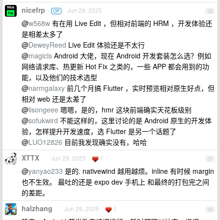
nicefrp
Jun 29, 2025
OP
26
@
w568w
有在用 Live Edit ，但相对前端的 HRM ，开发体验还
是相差太多了
@
DeweyReed
Live Edit 体验还是不太行
@
magicls
Android 大佬，现在 Android 开发套装怎么选？例如
网络请求库、热更新 Hot Fix 之类的，一些 APP 都会用到的功
能，以及他们的技术选型
@
narmgalaxy
前几个月搞 Flutter ，实时预览相对原生好点，但
相对 web 还是太差了
@
lisongeee
嗯嗯，是的，hmr 这块前端确实天花板级别
@
sofukwird
不能这样的，这里讨论的是 Android 原生的开发体
验，怎样提升开发速度，选 Flutter 是另一个话题了
@
LUO12826
目前我发现确实没有，哈哈
XTTX
Jun 29, 2025
1
27
@
yanyao233
是的. nativewind 越用越烦。inline 有时候 margin
也不生效。 最吐的还是 expo dev 手机上 和最终的打包完之间
的差距。
halzhang
Jun 29, 2025
1
28