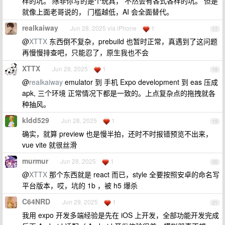
样的坑。 除非你写的是个玩具， 不然会有各式各样的坑。 但是
就像上面老哥说的， 门槛越低，AI 会全面替代。
realkaiway
Jun 28, 2025 via iPhone
1
17
@
XTTX
东西倒不复杂，prebuild 也暂时正常，真遇到了这问题
再慢慢排查吧，只能忍了，原生我也不会
XTTX
Jun 28, 2025
1
18
@
realkaiway
emulator 到 手机 Expo development 到 eas 压成
apk, 三个环境 正常情况下都是一致的。上点复杂点的拖拽就各
种抽风。
kldd529
Jun 28, 2025
1
19
确实，就算 preview 也是慢半拍，还时不时报错预览不出来，
vue vite 就很丝滑
murmur
Jun 28, 2025
1
20
@
XTTX
那个东西就是 react 而已，style 全要按照安卓的命名写
平台版本，哎，坑的 1b ，被 h5 爆杀
C64NRD
Jun 29, 2025
1
21
我用 expo 开发多端经验是先在 iOS 上开发，全部功能开发完成