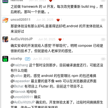
33
之前做 framework 的 ui 开发，每次改完要重新 build img ，然
后刷机，那叫一个折磨。。
unco020511
Jun 30, 2025
1
34
那是体验没有那么好吗,是差得远好吧,android 的开发体验就从
来没好过
AoEiuV020JP
Jun 30, 2025
1
35
确实安卓的开发就给人感觉“不够现代”，明明 compose 已经是
很新的技术了，但就是给人老掉牙的感觉，
nicefrp
Jun 30, 2025
OP
36
@
halzhang
这个暂时没到那步，目前编译速度还行，可能还没
有什么功能
@
yafoo
是的，感觉 android 的包管理比 npm 的包还难搞
@
kapaseker
最主要的是不像 web 可以在浏览器调试界面
@
Bichat
有项目上 Flutter 的，目前这个项目不上
@
Nanosk
哈哈哈
@
unco020511
确实
@
AoEiuV020JP
确实的，开发体验太差了，过段时间搞搞原生
苹果，体会一下苹果的开发体验