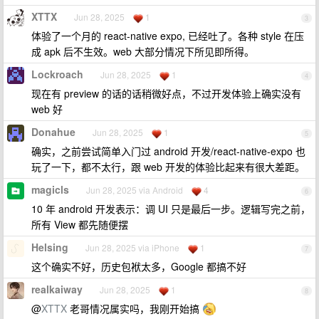
XTTX
Jun 28, 2025
1
3
体验了一个月的 react-native expo, 已经吐了。各种 style 在压
成 apk 后不生效。web 大部分情况下所见即所得。
Lockroach
Jun 28, 2025
1
4
现在有 preview 的话的话稍微好点，不过开发体验上确实没有
web 好
Donahue
Jun 28, 2025
1
5
确实，之前尝试简单入门过 android 开发/react-native-expo 也
玩了一下，都不太行，跟 web 开发的体验比起来有很大差距。
magicls
Jun 28, 2025 via Android
4
6
10 年 android 开发表示：调 UI 只是最后一步。逻辑写完之前，
所有 View 都先随便摆
Helsing
Jun 28, 2025 via iPhone
1
7
这个确实不好，历史包袱太多，Google 都搞不好
realkaiway
Jun 28, 2025
1
8
@
XTTX
老哥情况属实吗，我刚开始搞