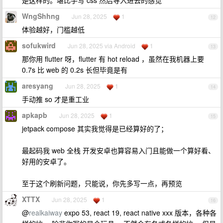
是这样的。堪比手写 css 然后导入进去的感觉
WngShhng
Jun 28, 2025
1
12
体验越好，门槛越低
sofukwird
Jun 28, 2025 via Android
1
13
那你用 flutter 呀，flutter 有 hot reload ，虽然在我机器上要
0.7s 比 web 的 0.2s 长但毕竟是有
aresyang
Jun 28, 2025
1
14
手动推 so 才是重工业
apkapb
Jun 28, 2025
1
15
jetpack compose 其实我觉得是已经算好的了；
最起码我 web 全栈 开发安卓也算容易入门且能做一个算好看、
好用的安卓了。
至于这个刷新问题，只能说，你先多写一点，再预览
XTTX
Jun 28, 2025
1
16
@
realkaiway
expo 53, react 19, react native xxx 版本，各种各