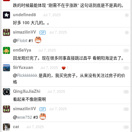
跌的时候最能体现 “刚需不在乎涨跌” 这句话到底是不是真的。
undefined8
Jul 7, 2025
8
好多 100 大几的。。
simazilinVV
Jul 7, 2025
OP
9
@
Flobit
#1
emSaVya
Jul 7, 2025
10
回龙观烂完了。现在很多同事直接跳过昌平 看朝阳海淀去了。
SirYuxuan
Jul 7, 2025
1
11
@
Rickkkkkkk
是真的，我买完房子，从来没有关注过房子的价
格
QingXuJiaZhi
Jul 7, 2025
12
看起来不像刚需啊
simazilinVV
Jul 7, 2025
OP
13
@
wxw752
#3
cat
Jul 7, 2025
14