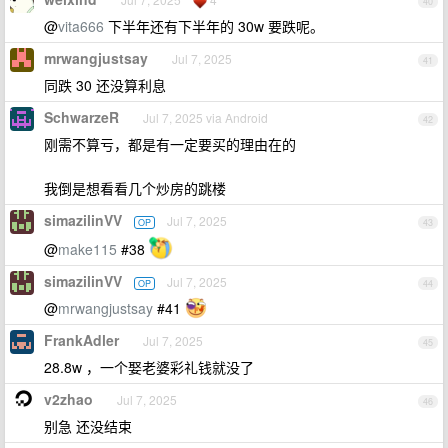
40
@
vita666
下半年还有下半年的 30w 要跌呢。
mrwangjustsay
Jul 7, 2025
41
同跌 30 还没算利息
SchwarzeR
Jul 7, 2025 via Android
42
刚需不算亏，都是有一定要买的理由在的
我倒是想看看几个炒房的跳楼
simazilinVV
Jul 7, 2025
OP
43
@
make115
#38
simazilinVV
Jul 7, 2025
OP
44
@
mrwangjustsay
#41
FrankAdler
Jul 7, 2025
45
28.8w ，一个娶老婆彩礼钱就没了
v2zhao
Jul 7, 2025
46
别急 还没结束