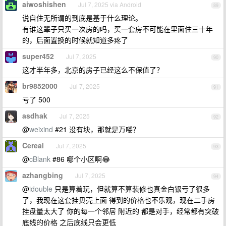
aiwoshishen
Jul 7, 2025 via Android
89
说自住无所谓的到底是基于什么理论。
有谁这辈子只买一次房的吗，买一套房不可能在里面住三十年
的，后面置换的时候就知道多疼了
super452
Jul 7, 2025
90
这才半年多，北京的房子已经这么不保值了？
br9852000
Jul 7, 2025
91
亏了 500
asdhak
Jul 7, 2025
92
@
weixind
#21 没有块，那就是万喽？
Cereal
Jul 7, 2025
93
@
cBlank
#86 哪个小区啊😂
azhangbing
Jul 7, 2025
94
@
idouble
只是算着玩，但就算不算装修也真金白银亏了很多
了，我现在这套挂贝壳上面 得到的价格也不乐观，现在二手房
挂盘量太大了 你的每一个邻居 附近的 都是对手，经常都有突破
底线的价格 之后底线只会更低