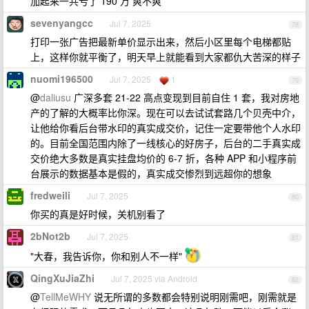
加起来一共亏了 190 万 爽不爽
sevenyangcc
Jul 7, 2025
78
打印一张广告把最新单价显示出来，然后小区里每个电梯都贴
上，这样你就平衡了，明天早上就能看到大家都仇大苦深的样子
nuomi196500
Jul 7, 2025
1
79
@
daliusu
广深多套 21-22 高点变现到目前自住 1 套，我对房地
产的了解的大概率比你深。现在可以去试试套路几个贝壳中介，
让他给你看后台带水印的真实成交价，记住一定要带他个人水印
的。目前全国范围内除了一线核心的好房子，后台的二手真实成
交价绝大多数是真实挂盘均价的 6-7 折，各种 APP 和小程序前
台展示的数据基本是假的，真实成交惨烈到远超你的想象
fredweili
Jul 7, 2025
80
你买的真是好时候，关机别看了
2bNot2b
Jul 7, 2025
81
"大春，我告诉你，你和别人不一样"
QingXuJiaZhi
Jul 7, 2025 via Android
82
@
TellMeWHY
说无所谓的多数都会特别说明刚需吧，刚需就是