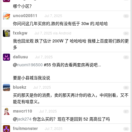
哪个小区？
unco020511
Jul 7, 2025
63
你问问这几年买房的,跌的有没有低于 30w 的,哈哈哈
fxxkgw
Jul 7, 2025 via Android
64
我也回龙观 跌了估计 200W 了 哈哈哈哈 我楼上百度哥们跌的更
多
daliusu
Jul 7, 2025
65
@
nuomi196500
#55 你真的去看两套房再说吧...
要是小县城当我没说
bluekz
Jul 7, 2025
66
买的那天是你的消费，卖的那天再计你的收入，中间别看，又不
能花有啥意义。
msvcr110
Jul 7, 2025
67
@
jack274
你怎么买的？现在不是回到 52 周高位了吗
fruitmonster
Jul 7, 2025
68