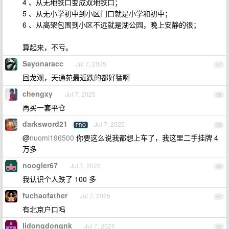
4 、从无地铁口变成双地铁口；
5 、从无小学初中到小区门口就是小学和初中；
6 、从高架包围到小区不远就是湖公园，晚上安静的很；
算起来，不亏。
Sayonaracc
Jul 7, 2025
57
回龙观，天通苑最近跌的都好猛啊
chengxy
Jul 7, 2025
58
再买一套平仓
darksword21
Jul 7, 2025
PRO
59
@
nuomi196500
你要这么说我都想上车了，我这里二手挂牌 4
万多
noogler67
Jul 7, 2025
60
我认识个人跌了 100 多
fuchaofather
Jul 7, 2025
61
有北京户口吗
lidongdongnk
Jul 7, 2025
62