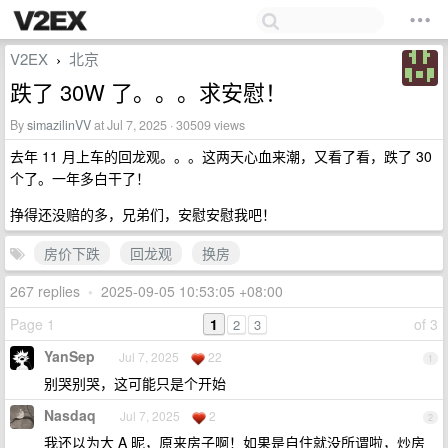
V2EX
北京
›
跌了 30W 了。。。求安慰！
By
simazilinVV
at Jul 7, 2025 · 30509 views
去年 11 月上车的回龙观。。。这两天心血来潮，又看了看，跌了 30
个了。一年多白干了！
挣得还没赔的多，兄弟们，安慰安慰我吧！
房价下跌
回龙观
换房
267 replies
•
2025-09-05 10:53:05 +08:00
Page 1
1
of 3
2
3
YanSep
Jul 7, 2025
22
1
别哭别哭，这可能只是个开始
Nasdaq
Jul 7, 2025
2
2
我还以为大 A 昵，原来房子啊！如果是自住就没所谓啦，炒房