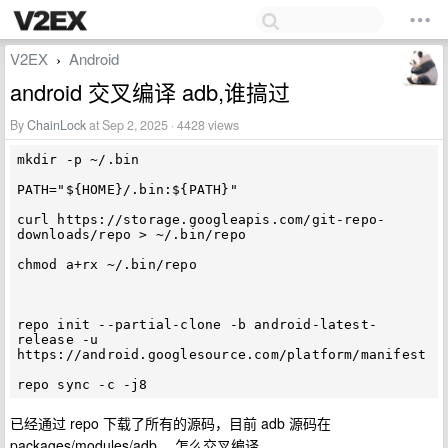
V2EX
Android
›
android 交叉编译 adb,谁搞过
By
ChainLock
at Sep 2, 2025 · 4428 views
mkdir -p ~/.bin

PATH="${HOME}/.bin:${PATH}"

curl https://storage.googleapis.com/git-repo-
downloads/repo > ~/.bin/repo

chmod a+rx ~/.bin/repo

repo init --partial-clone -b android-latest-
release -u 
https://android.googlesource.com/platform/manifest

已经通过 repo 下载了所有的源码，目前 adb 源码在
packages/modules/adb ，怎么交叉编译