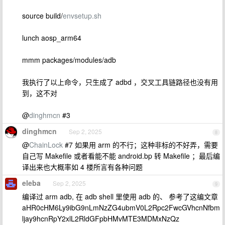
source build/
envsetup.sh
lunch aosp_arm64
mmm packages/modules/adb
我执行了以上命令，只生成了 adbd ，交叉工具链路径也没有用
到，这不对
@
dinghmcn
#3
dinghmcn
Sep 2, 2025
8
@
ChainLock
#7 如果用 arm 的不行；这种非标的不好弄，需要
自己写 Makefile 或者看能不能 android.bp 转 Makefile ；最后编
译出来也大概率如 4 楼所言有各种问题
eleba
Sep 2, 2025
9
编译过 arm adb, 在 adb shell 里使用 adb 的、 参考了这编文章
aHR0cHM6Ly9ibG9nLmNzZG4ubmV0L2Rpc2FwcGVhcnNfbm
ljay9hcnRpY2xlL2RldGFpbHMvMTE3MDMxNzQz