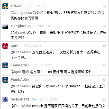
alfawei
Oct 11, 2025
8
@
xiangbohua
我说的是相似照片，非要核对文件就是我后面提
到的存储空间管理
xiangbohua
Oct 11, 2025
9
@
alfawei
我知道，我用下来很多“非常不相似”也被堆叠了，体验
不是很好
uprit
Oct 12, 2025
10
@
FrankAdler
这东西贼难用，一次就分析几百个，还得手动一
个一个删。
FrankAdler
Oct 12, 2025
11
@
uprit
是的 这方面 immich 更好用 可以选择保留哪个
FrankAdler
Oct 12, 2025
12
@
FrankAdler
感觉你可以 docker 开个 immich ，扫描完清理完
关闭就行
fuchish112
Oct 12, 2025
OP
13
@
FrankAdler
immich 是不是要把只读的关了，目前我链接的文