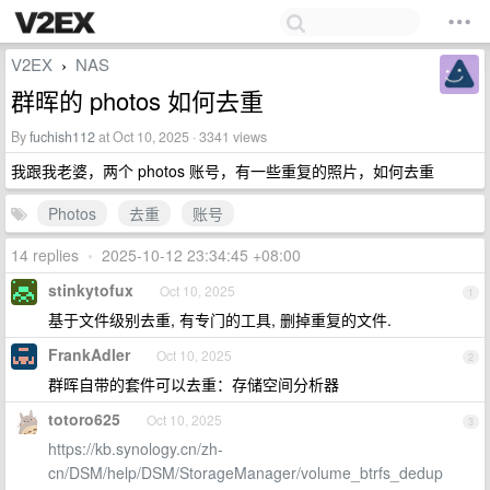
V2EX
NAS
›
群晖的 photos 如何去重
By
fuchish112
at Oct 10, 2025 · 3341 views
我跟我老婆，两个 photos 账号，有一些重复的照片，如何去重
Photos
去重
账号
14 replies
•
2025-10-12 23:34:45 +08:00
stinkytofux
Oct 10, 2025
1
基于文件级别去重, 有专门的工具, 删掉重复的文件.
FrankAdler
Oct 10, 2025
2
群晖自带的套件可以去重：存储空间分析器
totoro625
Oct 10, 2025
3
https://kb.synology.cn/zh-
cn/DSM/help/DSM/StorageManager/volume_btrfs_dedup