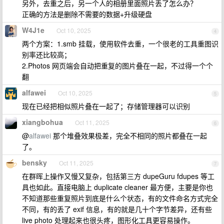
另外，去重之后，另一个人的相册里面照片丢了怎么办？
正确的方法是删除不需要的数据+升级硬盘
W4J1e
Oct 10, 2025
4
两个方案：1.smb 挂载，使用软件去重，一个很老的工具重图识
别率还比较高；
2.Photos 网页端会自动把重复的图片叠在一起，不过得一个个
翻
alfawei
Oct 10, 2025
5
现在已经把相似照片叠在一起了；存储管理器可以识别
xiangbohua
Oct 11, 2025
6
@
alfawei
那个堆叠效果极差，完全不相同的照片都叠在一起
了。
bensky
Oct 11, 2025
7
在群晖上操作又慢又复杂，包括第三方 dupeGuru fdupes 等工
具也如此。直接电脑上 duplicate cleaner 最方便，主要是你也
不知道那些重复照片到底是什么个状态，有的文件命名方式完全
不同，有的丢了 exif 信息，有的就是几十个字节差异，还有些
live photo 处理起来也很头疼，图形化工具更容易操作。