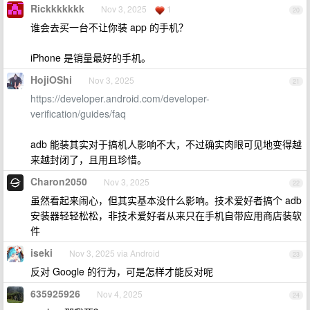
Rickkkkkkk
Nov 3, 2025
1
20
谁会去买一台不让你装 app 的手机？
iPhone 是销量最好的手机。
HojiOShi
Nov 3, 2025
21
https://developer.android.com/developer-
verification/guides/faq
adb 能装其实对于搞机人影响不大，不过确实肉眼可见地变得越
来越封闭了，且用且珍惜。
Charon2050
Nov 3, 2025
22
虽然看起来闹心，但其实基本没什么影响。技术爱好者搞个 adb
安装器轻轻松松，非技术爱好者从来只在手机自带应用商店装软
件
iseki
Nov 3, 2025 via Android
23
反对 Google 的行为，可是怎样才能反对呢
635925926
Nov 4, 2025
24