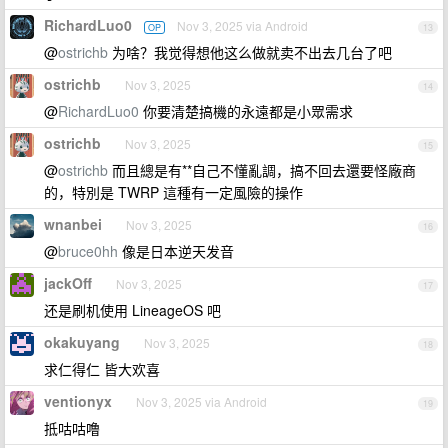
RichardLuo0
Nov 3, 2025 via Android
OP
13
@
ostrichb
为啥？我觉得想他这么做就卖不出去几台了吧
ostrichb
Nov 3, 2025
14
@
RichardLuo0
你要清楚搞機的永遠都是小眾需求
ostrichb
Nov 3, 2025
15
@
ostrichb
而且總是有**自己不懂亂調，搞不回去還要怪廠商
的，特別是 TWRP 這種有一定風險的操作
wnanbei
Nov 3, 2025
16
@
bruce0hh
像是日本逆天发音
jackOff
Nov 3, 2025
17
还是刷机使用 LineageOS 吧
okakuyang
Nov 3, 2025
18
求仁得仁 皆大欢喜
ventionyx
Nov 3, 2025 via Android
19
抵咕咕噜