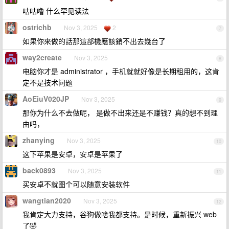
咕咕噜 什么罕见读法
ostrichb
Nov 3, 2025
2
7
如果你來做的話那這部機應該銷不出去幾台了
way2create
Nov 3, 2025
8
电脑你才是 administrator ，手机就就好像是长期租用的，这肯
定不是技术问题
AoEiuV020JP
Nov 3, 2025
9
那你为什么不去做呢， 是做不出来还是不赚钱？真的想不到理
由吗，
zhanying
Nov 3, 2025
10
这下苹果是安卓，安卓是苹果了
back0893
Nov 3, 2025
11
买安卓不就图个可以随意安装软件
wangtian2020
Nov 3, 2025
12
我肯定大力支持，谷狗做啥我都支持。是时候，重新振兴 web
了🤣