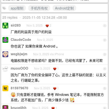
app限制
手机所有权
Android定制
25 replies
•
2025-11-05 12:34:28 +08:00
sir283
Nov 3, 2025
2
1
厂商的利益高于用户的利益
ClaudeCode
Nov 3, 2025
2
你也说了 如果你来做 Android 。
wegbjwjm
Nov 3, 2025 via iPhone
3
电脑权限是不想收紧吗？是做不到，已经有鸿蒙了，未来可欺
muooOOO
Nov 3, 2025
1
4
因为厂商为了你的安全操碎了心。这世上最不缺的就是：以主义
之名，行龌龊之事。
815979670
Nov 3, 2025
1
5
只有垄断才能赚钱，参考 Windows 笔记本，不能限制官方
系统，还不能加广告，厂商少赚多少钱
bruce0hh
Nov 3, 2025
1
6