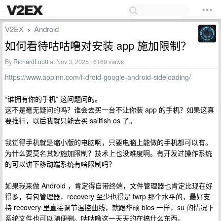
V2EX
Android
›
如何看待咕咕噜对安装 app 施加限制？
By
RichardLuo0
at Nov 3, 2025 · 6169 views
https://www.appinn.com/f-droid-google-android-sideloading/
“谁拥有你的手机” 这问题问的。
这不是毫无疑问的吗？谁会去买一台不让你装 app 的手机？如果这真
要推行，以后我就只能去买 sailfish os 了。
我觉得手机就是缩小版的电脑啊，只要电脑上能做的手机都可以有。
为什么要莫名其妙施加限制？技术上也没难度啊。有开发过操作系统
的可以讲下移动端系统有啥限制吗？
如果我来做 Android ，肯定得自带终端，文件管理器也肯定比现在好
得多，有包管理器，recovery 至少也得是 twrp 那个水平的，最好支
持 recovery 里直接调节温控曲线，就跟华硕 bios 一样，su 的情况下
系统文件也可以随便删。咕咕噜这一天天的在搞什么东西。