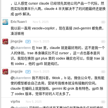
，让人感觉 cursor claude 已经领先其他公司产品一个代际，然
而实际效果半斤八两，claude 4 半天解决不了的问题最终还是换
成 gpt5 解决。
EricYuan1
Nov 5, 2025
80
我以前一直用 vscode+copilot ，现在直接 zed+gemini 都免费，
凑活够用
jingcjie
Nov 5, 2025
OP
81
@
jukanntenn
在 trae 里，claude 就是最好用的，这不是我一个
人的体验。trae 本身确实比不过 cursor ，这一点也基本是共
识。我现在换到 gpt plus 里的 codex 确实也可以，但是 trae 没
有 codex ，他的 gpt5 就是纯烂。
jingcjie
Nov 5, 2025
OP
82
@
jukanntenn
我不用抖音，tiktok ，b 站，微信公众号，我有能
使的模型都会自己去用，营销号我根本就没有接触的空间。
claude 在编码上就是独档，gemini 和 grok 各有特色，gpt5 除
了 codex 版本，觉得不好的人可太多了。
vipfts
Nov 5, 2025
83
@
pike0002
深刻的一课应该是不要对任何事物产生任何程度的