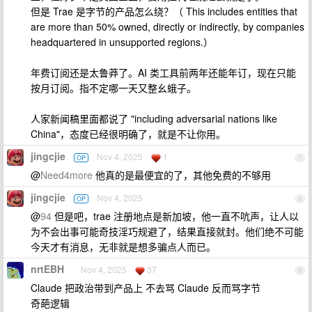
但是 Trae 是字节的产品怎么绕？（ This includes entities that
are more than 50% owned, directly or indirectly, by companies
headquartered in unsupported regions.）
年费订阅还是太鲁莽了。AI 类工具前两年还能年订，现在只能
按月订阅。指不定哪一天又整幺蛾子。
人家新闻稿里面都说了 "including adversarial nations like
China"，态度已经很明确了，就是不让你用。
jingcjie
Nov 4, 2025
1
OP
7
@
Need4more
他真的是最便宜的了，其他免费的不够用
jingcjie
Nov 4, 2025
OP
8
@
94
但是吧，trae 注册地点是新加坡，他一直不吭声，让人以
为不会出事可能奇技淫巧规避了，结果直接就封。他们绝不可能
今天才有消息，无非就是想多骗点人而已。
nrtEBH
Nov 4, 2025
37
9
Claude 把政治带到产品上 不去骂 Claude 反而骂字节
奇葩逻辑