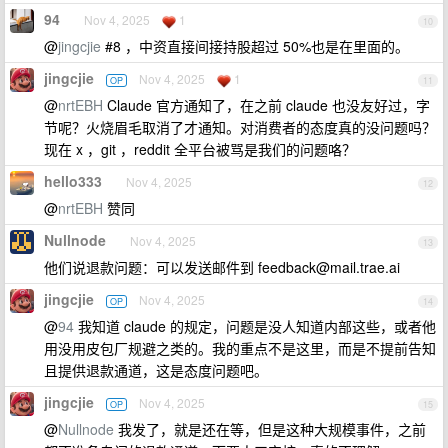
94
Nov 4, 2025
1
10
@
jingcjie
#8 ，中资直接间接持股超过 50%也是在里面的。
jingcjie
Nov 4, 2025
1
OP
11
@
nrtEBH
Claude 官方通知了，在之前 claude 也没友好过，字
节呢？火烧眉毛取消了才通知。对消费者的态度真的没问题吗？
现在 x ，git ，reddit 全平台被骂是我们的问题咯？
hello333
Nov 4, 2025
12
@
nrtEBH
赞同
Nullnode
Nov 4, 2025
13
他们说退款问题：可以发送邮件到
feedback@mail.trae.ai
jingcjie
Nov 4, 2025
OP
14
@
94
我知道 claude 的规定，问题是没人知道内部这些，或者他
用没用皮包厂规避之类的。我的重点不是这里，而是不提前告知
且提供退款通道，这是态度问题吧。
jingcjie
Nov 4, 2025
OP
15
@
Nullnode
我发了，就是还在等，但是这种大规模事件，之前