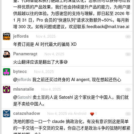
量、代码智能和执行链路上的深度优化，您依然可以获得与过去
一样优质的产品效果，我们也会持续提升产品的能力，为用户提
供超越以往的体验。为感谢您的支持与理解，即日起至 2026 年
1 月 31 日，Pro 会员的"快速队列"请求次数额外+50%，每月新
增 300 次。如有问题或建议，欢迎联系:
feedback@mail.trae.ai
jeffords
Nov 4, 2025
49
年费订阅是 AI 时代最大的骗局 XD
Panameragt
Nov 4, 2025
50
火山翻译应该是翻出了大事😅
bytecc
Nov 4, 2025
51
@
jeffords
我之前还买过终身的 AI angent, 现在想起还伤心
mlsnatalie
Nov 4, 2025
52
@
Satoshl
卖土豆的人说 Satoshl 这个家伙是个中国人，我们就
是不卖给中国人。
catazshadow
Nov 4, 2025 via Android
1
53
洗地的那位一口一个 claude 搞政治化，有没有意识到这是简单
的一手交钱一手交货的交易，你自己才是政治斗争的弦随时都紧