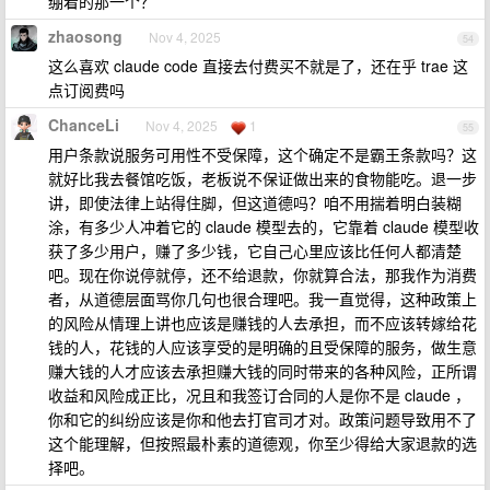
绷着的那一个？
zhaosong
Nov 4, 2025
54
这么喜欢 claude code 直接去付费买不就是了，还在乎 trae 这
点订阅费吗
ChanceLi
Nov 4, 2025
1
55
用户条款说服务可用性不受保障，这个确定不是霸王条款吗？这
就好比我去餐馆吃饭，老板说不保证做出来的食物能吃。退一步
讲，即使法律上站得住脚，但这道德吗？咱不用揣着明白装糊
涂，有多少人冲着它的 claude 模型去的，它靠着 claude 模型收
获了多少用户，赚了多少钱，它自己心里应该比任何人都清楚
吧。现在你说停就停，还不给退款，你就算合法，那我作为消费
者，从道德层面骂你几句也很合理吧。我一直觉得，这种政策上
的风险从情理上讲也应该是赚钱的人去承担，而不应该转嫁给花
钱的人，花钱的人应该享受的是明确的且受保障的服务，做生意
赚大钱的人才应该去承担赚大钱的同时带来的各种风险，正所谓
收益和风险成正比，况且和我签订合同的人是你不是 claude ，
你和它的纠纷应该是你和他去打官司才对。政策问题导致用不了
这个能理解，但按照最朴素的道德观，你至少得给大家退款的选
择吧。