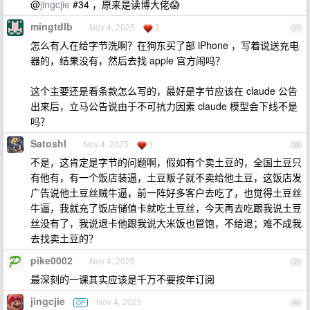
@
jingcjie
#34 ，原来是读博大佬😱
mingtdlb
Nov 4, 2025
2
37
怎么有人在给字节洗啊？在狗东买了部 iPhone ，写着说送充电
器的，结果没有，然后去找 apple 官方闹吗？
这个主要还是看条款怎么写的，最好是字节应该在 claude 公告
出来后，立马公告说由于不可抗力因素 claude 模型会下线不是
吗？
Satoshl
Nov 4, 2025
1
38
不是，这肯定是字节的问题啊，假如有个卖土豆的，全国土豆只
有他有，有一个饭店装逼，土豆贩子就不卖给他土豆，这饭店发
广告说他土豆丝贼牛逼，前一阵好多客户去吃了，也觉得土豆丝
牛逼，我就充了饭店储值卡就吃土豆丝，今天再去吃跟我说土豆
丝没有了，我说退卡他跟我说大米饭也管饱，不给退；难不成我
去找卖土豆的？
pike0002
Nov 4, 2025
39
最深刻的一课其实应该是千万不要按年订阅
jingcjie
Nov 4, 2025
OP
40