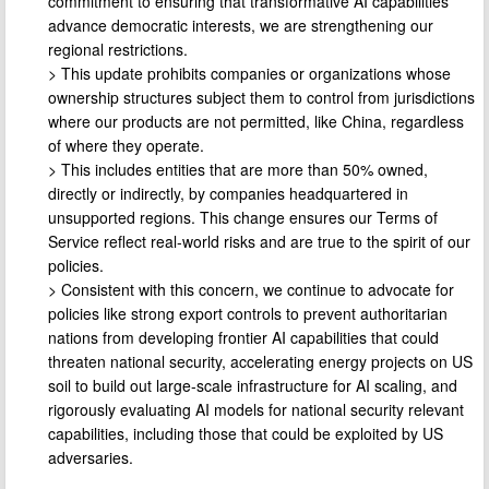
commitment to ensuring that transformative AI capabilities
advance democratic interests, we are strengthening our
regional restrictions.
> This update prohibits companies or organizations whose
ownership structures subject them to control from jurisdictions
where our products are not permitted, like China, regardless
of where they operate.
> This includes entities that are more than 50% owned,
directly or indirectly, by companies headquartered in
unsupported regions. This change ensures our Terms of
Service reflect real-world risks and are true to the spirit of our
policies.
> Consistent with this concern, we continue to advocate for
policies like strong export controls to prevent authoritarian
nations from developing frontier AI capabilities that could
threaten national security, accelerating energy projects on US
soil to build out large-scale infrastructure for AI scaling, and
rigorously evaluating AI models for national security relevant
capabilities, including those that could be exploited by US
adversaries.