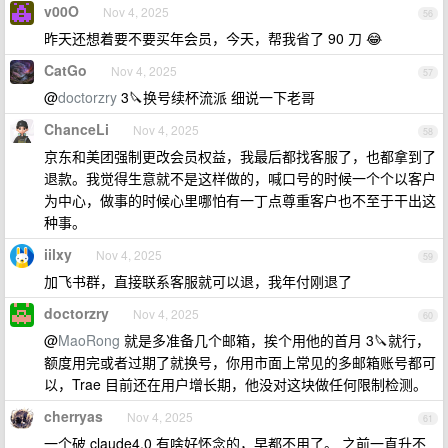
v00O
Nov 4, 2025
56
昨天还想着要不要买年会员，今天，帮我省了 90 刀 😂
CatGo
Nov 4, 2025
57
@
doctorzry
3🔪换号续杯流派 细说一下老哥
ChanceLi
Nov 4, 2025
58
京东和美团强制更改会员权益，我最后都找客服了，也都拿到了
退款。我觉得生意就不是这样做的，喊口号的时候一个个以客户
为中心，做事的时候心里哪怕有一丁点尊重客户也不至于干出这
种事。
iilxy
Nov 4, 2025
59
加飞书群，直接联系客服就可以退，我年付刚退了
doctorzry
Nov 4, 2025
60
@
MaoRong
就是多准备几个邮箱，挨个用他的首月 3🔪就行，
额度用完或者过期了就换号，你用市面上常见的多邮箱账号都可
以，Trae 目前还在用户增长期，他没对这块做任何限制检测。
cherryas
Nov 4, 2025
61
一个破 claude4.0 有啥好怀念的，早都不用了。 之前一直升不