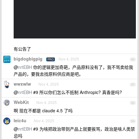
有公告了
bigdogbigpig
Nov 4, 2025
PRO
66
@
nrtEBH
你的逻辑更加奇葩，产品原料没有了，我不骂卖给我
产品的，要我去找原料供应商是吧。
wwxwlw
Nov 4, 2025
67
@
nrtEBH
#9 所以你们怎么不抵制 Anthropic? 真香是吗?
WebKit
Nov 4, 2025
68
啊 现在不都是 claude 4.5 了吗
leic4u
Nov 4, 2025
69
@
nrtEBH
#9 为啥把政治带到产品上就要挨骂，政治是啥人类禁
忌吗