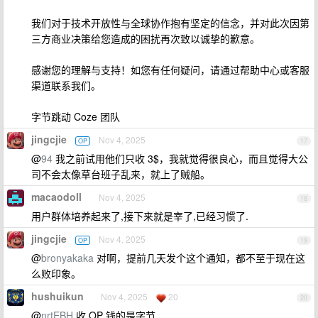
我们对于技术开放性与全球协作抱有坚定的信念，并对此次因第
三方商业决策给您造成的困扰再次致以诚挚的歉意。
感谢您的理解与支持！如您有任何疑问，请通过帮助中心或客服
渠道联系我们。
字节跳动 Coze 团队
jingcjie
Nov 4, 2025
OP
17
@
94
我之前试用他们只收 3$，我就觉得很良心，而且觉得大公
司不会太像草台班子乱来，就上了贼船。
macaodoll
Nov 4, 2025
18
用户群体培养起来了,接下来就是宰了,已经习惯了.
jingcjie
Nov 4, 2025
OP
19
@
bronyakaka
对啊，提前几天发个这个通知，都不至于现在这
么败印象。
hushuikun
Nov 4, 2025
20
20
@
nrtEBH
收 OP 钱的是字节