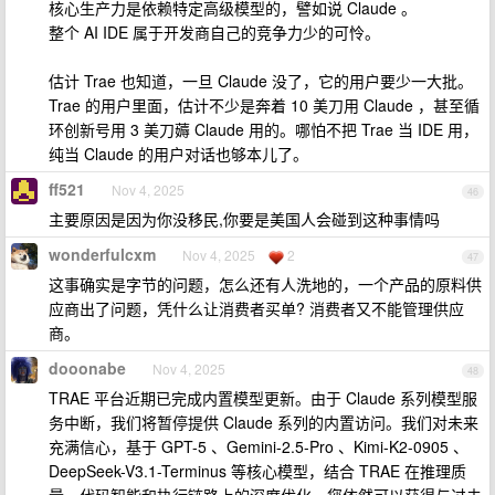
核心生产力是依赖特定高级模型的，譬如说 Claude 。
整个 AI IDE 属于开发商自己的竞争力少的可怜。
估计 Trae 也知道，一旦 Claude 没了，它的用户要少一大批。
Trae 的用户里面，估计不少是奔着 10 美刀用 Claude ，甚至循
环创新号用 3 美刀薅 Claude 用的。哪怕不把 Trae 当 IDE 用，
纯当 Claude 的用户对话也够本儿了。
ff521
Nov 4, 2025
46
主要原因是因为你没移民,你要是美国人会碰到这种事情吗
wonderfulcxm
Nov 4, 2025
2
47
这事确实是字节的问题，怎么还有人洗地的，一个产品的原料供
应商出了问题，凭什么让消费者买单? 消费者又不能管理供应
商。
dooonabe
Nov 4, 2025
48
TRAE 平台近期已完成内置模型更新。由于 Claude 系列模型服
务中断，我们将暂停提供 Claude 系列的内置访问。我们对未来
充满信心，基于 GPT-5 、Gemini-2.5-Pro 、Kimi-K2-0905 、
DeepSeek-V3.1-Terminus 等核心模型，结合 TRAE 在推理质