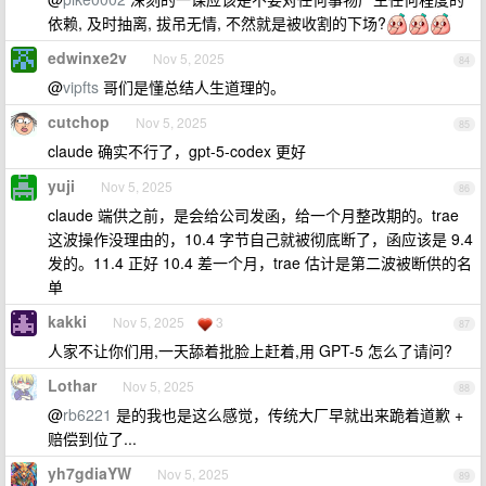
依赖, 及时抽离, 拔吊无情, 不然就是被收割的下场?
edwinxe2v
Nov 5, 2025
84
@
vipfts
哥们是懂总结人生道理的。
cutchop
Nov 5, 2025
85
claude 确实不行了，gpt-5-codex 更好
yuji
Nov 5, 2025
86
claude 端供之前，是会给公司发函，给一个月整改期的。trae
这波操作没理由的，10.4 字节自己就被彻底断了，函应该是 9.4
发的。11.4 正好 10.4 差一个月，trae 估计是第二波被断供的名
单
kakki
Nov 5, 2025
3
87
人家不让你们用,一天舔着批脸上赶着,用 GPT-5 怎么了请问?
Lothar
Nov 5, 2025
88
@
rb6221
是的我也是这么感觉，传统大厂早就出来跪着道歉 +
赔偿到位了...
yh7gdiaYW
Nov 5, 2025
89