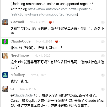
[Updating restrictions of sales to unsupported regions \
Anthropic](
https://www.anthropic.com/news/updating-
restrictions-of-sales-to-unsupported-regions
)
xiaowoli
Nov 4, 2025
1
2
之前字节的火山翻译也是，毫无征兆第二天就不能用了，永久下
线
ClaudeCode
Nov 4, 2025
4
3
@
94
#1 所以呢， 应该找 Claude ？
Need4more
Nov 4, 2025
4
这个 ide 就是非用不可吗？有那么多替代品啊，他有啥特色其他
没有？
refsdiary
Nov 4, 2025
5
我的年费呀。
94
Nov 4, 2025
6
@
ClaudeCode
#3 ，看到这个新闻的时候就应该有预期了。
Cursor 和 Copilot 之前也是一样做识别 CN 去掉了 Claude 的模
型，但好歹不是美国企业，要用挂代理绕过去就是了。