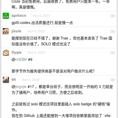
Coze 当初免费用，后面收费了，免费用户只能发一条。一条
啊，真是慷慨。
spritecn
Nov 4, 2025
25
gpt5-codex,出活质量还行,就是慢一点
jixule
Nov 4, 2025
26
能撑到现在已经不错了，谢谢 Trae ，但也基本宣告了 Trae 国
际版没有价值了，SOLO 模式也没了
flyqie
Nov 4, 2025
27
@
nrtEBH
#9
那字节作为服务提供商是不是该对用户做点什么呢？
94
Nov 4, 2025
28
@
jingcjie
#17 ，都是草台班子，而且很明显一开始的 3 刀就是
为了铺用户，培养用户习惯，方便之后收割。
之前就有过 solo 模式往项目里面插入 solo badge 的"硬核"操
作。
现在到 Github 上面还能搜到一大堆项目依赖里面添加了 `vite-