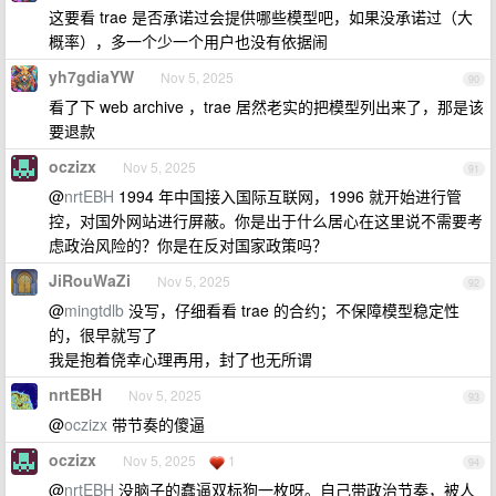
这要看 trae 是否承诺过会提供哪些模型吧，如果没承诺过（大
概率），多一个少一个用户也没有依据闹
yh7gdiaYW
Nov 5, 2025
90
看了下 web archive ，trae 居然老实的把模型列出来了，那是该
要退款
oczizx
Nov 5, 2025
91
@
nrtEBH
1994 年中国接入国际互联网，1996 就开始进行管
控，对国外网站进行屏蔽。你是出于什么居心在这里说不需要考
虑政治风险的？你是在反对国家政策吗？
JiRouWaZi
Nov 5, 2025
92
@
mingtdlb
没写，仔细看看 trae 的合约；不保障模型稳定性
的，很早就写了
我是抱着侥幸心理再用，封了也无所谓
nrtEBH
Nov 5, 2025
93
@
oczizx
带节奏的傻逼
oczizx
Nov 5, 2025
1
94
@
nrtEBH
没脑子的蠢逼双标狗一枚呀。自己带政治节奏，被人