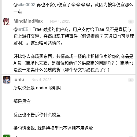
@
pike0002
再也不贪小便宜了😭😭😭😭，就因为按年便宜那么
一点
MindMindMax
Nov 4, 2025
41
@
nrtEBH
Trae 对接的供应商，用户支付给 Trae 又不是直接与
它上游打交道，突然出现下架事件（假设提前 7 天通知也可以理
解啊）。这没啥可共情的。
好比你去商场买东西，共情商场一楼的出租摊位卖给你的商品是
A 货（商场也无辜，是摊位和他们的供应商的问题吖？）商场也
没说一定卖什么品质的货（哪个条文写必包真了？）
iorilu
Nov 4, 2025
42
所以说还是 qoder 聪明阿
都是黑盒
反正也不告诉你什么模型
换句话来说, 就是换模型也不违规不用退款