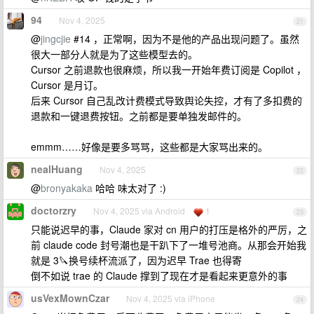
94
Nov 4, 2025
21
@
jingcjie
#14 ，正常啊，因为不是他的产品出现问题了。虽然
很大一部分人就是为了这些模型去的。
Cursor 之前退款也很麻烦，所以我一开始年费订阅是 Copilot ，
Cursor 是月订。
后来 Cursor 自己乱改计费模式导致舆论失控，才有了多扣费的
退款和一键退费按钮。之前都是要单独发邮件的。
emmm……好像是要多骂骂，这些都是大家骂出来的。
nealHuang
Nov 4, 2025
22
@
bronyakaka
哈哈 味太对了 :)
doctorzry
Nov 4, 2025 via Android
1
23
只能说迟早的事，Claude 家对 cn 用户的打压是格外的严厉，之
前 claude code 封号潮也是干趴下了一堆号池商。从那会开始我
就是 3🔪换号续杯流派了，因为迟早 Trae 也得寄
倒不如说 trae 的 Claude 撑到了现在才是看起来更意外的事
usVexMownCzar
Nov 4, 2025 via iPhone
24