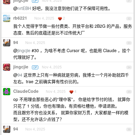
jingcjie
Nov 4, 2025
OP
31
@
nrtEBH
好吧，我没注意到他们说了不保障可用性。
rb6221
Nov 4, 2025
2
32
我个人觉得字节做一些付费类、开放平台和 2B2G 的产品，服务
态度、售后的底蕴还是比不过传统大厂
94
Nov 4, 2025
33
@
jingcjie
#30 ，为啥不考虑 Cursor 呢，也能用 Claude ，挂个
代理就好了。
jingcjie
Nov 4, 2025
OP
34
@
94
这世界上只有一种病就是穷病，我博士一个月补助就四千
左右。trae 之前确实算有性价比的。
ClaudeCode
Nov 4, 2025
4
35
op 不用理会那些恶心的“理中客”， 你是给字节付的钱， 就算你
只花了 1 分钱，你也有理由，有资格吐槽他，申请退款。
而且跟穷不穷也没关系， 就算你家财万贯，大家都是一样的模
型，还不允许话少点钱了？
94
Nov 4, 2025
36