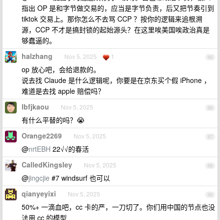
指出 OP 是和字节做交易的，应当是字节负责，后又把节奏引到
tiktok 交易上。那你怎么不去骂 CCP ？按你的逻辑来追根溯
源，CCP 不才是搞封锁的起始源头？在这里唉美国唉政治真是
够蠢逼的。
halzhang
Nov 5, 2025
1
95
op 放心吧，会给退款的。
说去找 Claude 是什么逻辑呢，你要是在京东买个假 iPhone ，
难道是去找 apple 赔偿吗？
lbfjkaou
Nov 5, 2025
96
有什么平替的吗？😭
Orange2269
Nov 5, 2025
97
@
nrtEBH
22√√的春活
CalledKingsley
Nov 5, 2025
98
@
jingcjie
#7 windsurf 也可以
qianyeyixi
Nov 5, 2025
99
50%+ 一滴血吧，cc 卡的严，一刀切了。你们用中国的节点也没
法用 cc 的模型