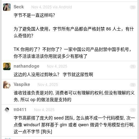
Seck
Nov 4, 2025 via Android
70
字节不是一直这样吗？
为了避免国人使用，字节所有产品都会严格封禁 86 人士，有什
么奇怪的？
TK 你用的了？不封你了？一家中国公司产品封禁中国手机号，
你不活该谁活该你用就说多少有那啥了
nathandoge
Nov 4, 2025
71
这边的人没用过剪映么？ 字节就这尿性啊
Vaspike
Nov 4, 2025
72
谁收钱谁负责是对的, 消费者可以有理解的权利,但没有理解的义
务, 所以 op 的做法我是支持的
tt0411
Nov 4, 2025
73
字节高薪搭了庞大的 seed 团队, 怎么搞不成一个代码模型, 次一
点像 windsurf 那样基于 glm 或者 qwen 微调个专用模型也行啊,
这一点不字节 [狗头]