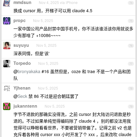
mmdsun
Nov 4, 2025 via iPhone
74
换成 cursor 用，开梯子可以用 claude 4.5
propc
Nov 5, 2025
75
一家中国公司产品封禁中国手机号，你不活该谁活该你用就说多
少有那啥了 +10086~~~~
suyuyu
Nov 5, 2025
76
深表同情，但是'该'
Torpedo
Nov 5, 2025
77
@
bronyakaka
#16 虽然但是，coze 和 trae 不是一个产品和团
队
Yjhenan
Nov 5, 2025
78
@
Seck
禁 86 不过是迎合朝廷罢了
jukanntenn
Nov 5, 2025
79
字节不退款的那确实没得洗，之前 cursor 封大陆访问退款是秒
退的。不过如果单纯觉得编码除了 claude 4 ，别的都没法用我
觉得可以睁眼看看世界，不要被营销带偏了。记得之前 v2 也是
充斥着各种用 cursor xxx 小时开发了个 xxx ，后来改吹 claude